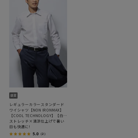
レギュラーカラースタンダード
ワイシャツ【NON IRONMAX】
【COOL TECHNOLOGY】【白
無地】
ストレッチ×清涼仕上げで暑い
日も快適に!
5.0
（2）