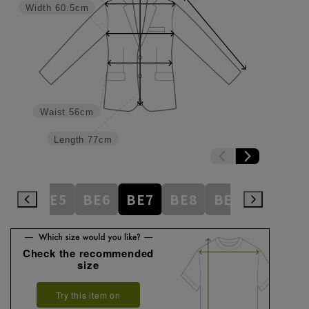
Width
60.5cm
Waist
56cm
Length
77cm
BE4
BE5
BE6
BE7
BE8
BE9
BE10
Check the recommended
size
Try this item on