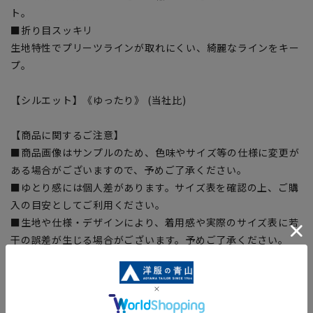
ト。
■折り目スッキリ
生地特性でプリーツラインが取れにくい、綺麗なラインをキー
プ。
【シルエット】《ゆったり》 (当社比)
【商品に関するご注意】
■商品画像はサンプルのため、色味やサイズ等の仕様に変更が
ある場合がございますので、予めご了承ください。
■ゆとり感には個人差があります。サイズ表を確認の上、ご購
入の目安としてご利用ください。
■生地や仕様・デザインにより、着用感や実際のサイズ表に若
干の誤差が生じる場合がございます。予めご了承ください。
■サイズスペックは仕上がりサイズを記載しております。一
部、商品現物におすすめサイズ(ヌードサイズ)を記載している
商品もございます。
■ブラウザやお使いのモニター環境、また撮影時の室内外の光