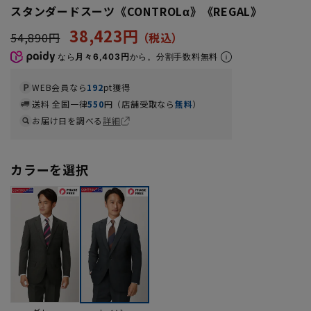
スタンダードスーツ《CONTROLα》《REGAL》
38,423円
54,890円
なら
月々6,403円
から。分割手数料無料
WEB会員なら
192
pt獲得
送料 全国一律
550
円（店舗受取なら
無料
）
お届け日を調べる
詳細
カラーを選択