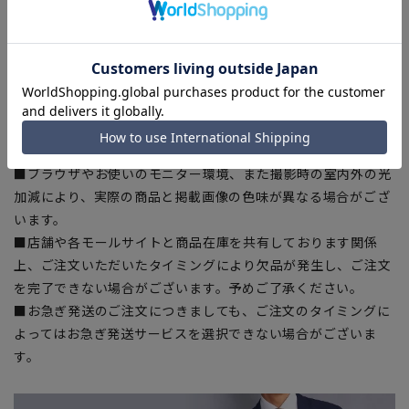
■ゆとり感には個人差があります。サイズ表を確認の上、ご購
入の目安としてご利用ください。
■生地や仕様・デザインにより、着用感や実際のサイズ表に若
干の誤差が生じる場合がございます。予めご了承ください。
■サイズスペックは仕上がりサイズを記載しております。一
部、商品現物におすすめサイズ(ヌードサイズ)を記載している
商品もございます。
■ブラウザやお使いのモニター環境、また撮影時の室内外の光
加減により、実際の商品と掲載画像の色味が異なる場合がござ
います。
■店舗や各モールサイトと商品在庫を共有しております関係
上、ご注文いただいたタイミングにより欠品が発生し、ご注文
を完了できない場合がございます。予めご了承ください。
■お急ぎ発送のご注文につきましても、ご注文のタイミングに
よってはお急ぎ発送サービスを選択できない場合がございま
す。