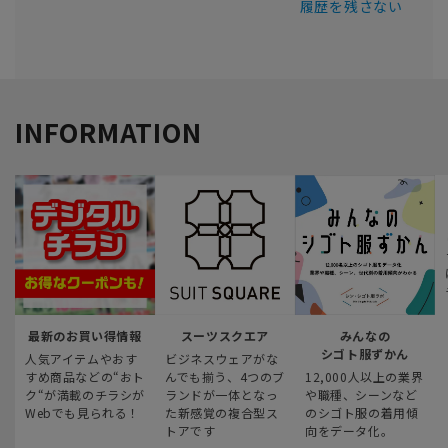
履歴を残さない
INFORMATION
最新のお買い得情報
スーツスクエア
みんなの
シゴト服ずかん
人気アイテムやおす
ビジネスウェアがな
すめ商品などの“おト
んでも揃う、4つのブ
12,000人以上の業界
ク“が満載のチラシが
ランドが一体となっ
や職種、シーンなど
Webでも見られる！
た新感覚の複合型ス
のシゴト服の着用傾
トアです
向をデータ化。