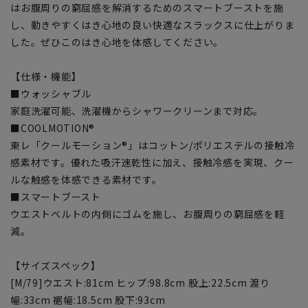
はお腹周りの窮屈感を解消するためのスマートブーストを施
し、動きやすくはき心地の良い快適なスラックスに仕上がりま
した。ぜひこのはき心地を体感してください。
【仕様・機能】
■ウォッシャブル
家庭洗濯可能、洗濯機からシャワークリーンまで対応。
■COOLMOTION®
東レ「クールモーション®」はコットン/ポリエステルの接触冷
感素材です。優れた吸汗速乾性に加え、接触冷感を実現、クー
ルな触感を体感できる素材です。
■スマートブースト
ウエストベルトの内側にゴムを施し、お腹周りの窮屈感を軽
減。
【サイズスペック】
[M/79]ウエスト:81cm ヒップ:98.8cm 股上:22.5cm 渡り
幅:33cm 裾幅:18.5cm 股下:93cm