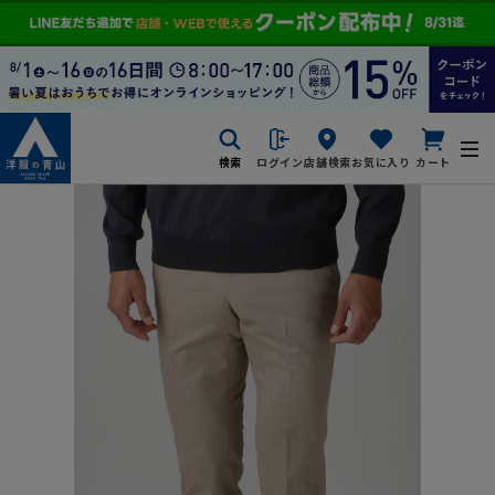
検索
ログイン
店舗検索
お気に入り
カート