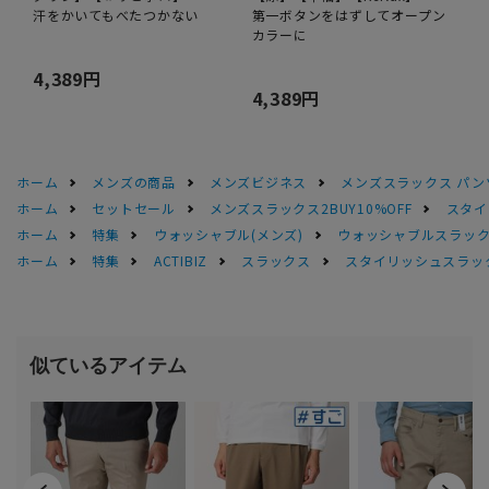
汗をかいてもべたつかない
第一ボタンをはずしてオープン
カラーに
4,389円
4,389円
ホーム
メンズの商品
メンズビジネス
メンズスラックス パン
ホーム
セットセール
メンズスラックス2BUY10%OFF
スタイ
ホーム
特集
ウォッシャブル(メンズ)
ウォッシャブルスラック
ホーム
特集
ACTIBIZ
スラックス
スタイリッシュスラック