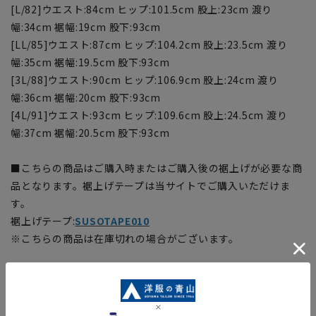
[L/82]ウエスト:84cm ヒップ:101.5cm 股上:23cm 渡り
幅:34cm 裾幅:19cm 股下:93cm
[LL/85]ウエスト:87cm ヒップ:104.2cm 股上:23.5cm 渡り
幅:35cm 裾幅:19.5cm 股下:93cm
[3L/88]ウエスト:90cm ヒップ:106.9cm 股上:24cm 渡り
幅:36cm 裾幅:20cm 股下:93cm
[4L/91]ウエスト:93cm ヒップ:109.6cm 股上:24.5cm 渡り
幅:37cm 裾幅:20.5cm 股下:93cm
■こちらの商品はご購入時またはご購入後の裾上げが必要な商
品となります。裾上げテープは当サイトでご購入いただけま
す。
裾上げテープ:
SUSOTAPE010
※こちらの商品は在庫切れの場合がございます。
【商品に関するご注意】
■商品画像はサンプルのため、色味やサイズ等の仕様に変更が
ある場合がございますので、予めご了承ください。