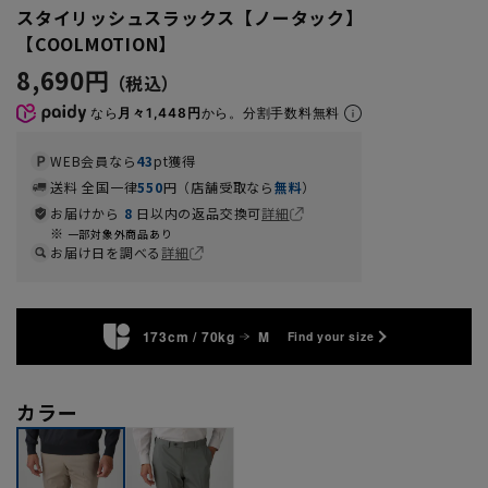
スタイリッシュスラックス【ノータック】
【COOLMOTION】
8,690円
なら
月々1,448円
から。分割手数料無料
WEB会員なら
43
pt獲得
送料 全国一律
550
円（店舗受取なら
無料
）
お届けから
8
日以内の返品交換可
詳細
一部対象外商品あり
お届け日を調べる
詳細
173cm / 70kg
M
Find your size
カラー