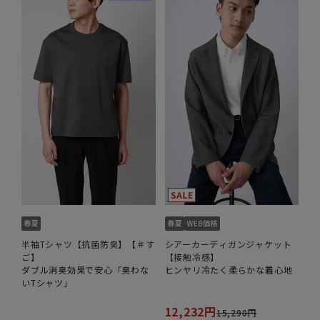
半袖Tシャツ【抗菌防臭】【＃す
シアーカーディガンジャケット
ご】
【接触冷感】
ダブル消臭効果で安心「臭わな
ヒンヤリ冷たく柔らかな着心地
いTシャツ」
12,232円
15,290円