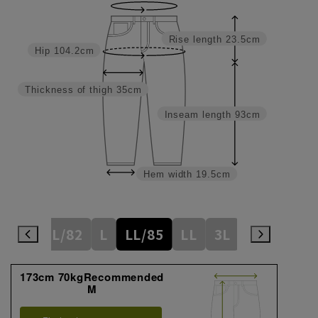
Rise length
23.5cm
Hip
104.2cm
Thickness of thigh
35cm
Inseam length
93cm
Hem width
19.5cm
9
M
L/82
L
LL/85
LL
3L
3L/88
4
173cm 70kgRecommended
M