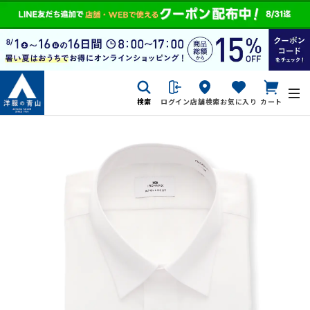
検索
ログイン
店舗検索
お気に入り
カート