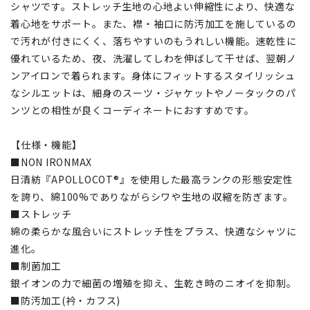
シャツです。ストレッチ生地の心地よい伸縮性により、快適な
着心地をサポート。また、襟・袖口に防汚加工を施しているの
で汚れが付きにくく、落ちやすいのもうれしい機能。速乾性に
優れているため、夜、洗濯してしわを伸ばして干せば、翌朝ノ
ンアイロンで着られます。身体にフィットするスタイリッシュ
なシルエットは、細身のスーツ・ジャケットやノータックのパ
ンツとの相性が良くコーディネートにおすすめです。
【仕様・機能】
■NON IRONMAX
日清紡『APOLLOCOT®』を使用した最高ランクの形態安定性
を誇り、綿100%でありながらシワや生地の収縮を防ぎます。
■ストレッチ
綿の柔らかな風合いにストレッチ性をプラス、快適なシャツに
進化。
■制菌加工
銀イオンの力で細菌の増殖を抑え、生乾き時のニオイを抑制。
■防汚加工(衿・カフス)