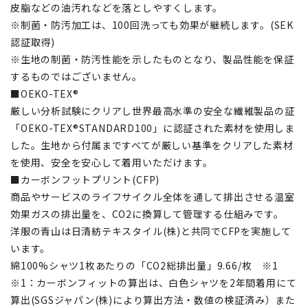
皮脂などの油汚れなどを落としやすくします。
※制菌・防汚加工は、100回洗っても効果が継続します。(SEK
認証取得)
※生地の制菌・防汚性能を示したものとなり、製品性能を保証
するものではございません。
■OEKO-TEX®
厳しい分析試験にクリアし世界最高水準の安全な繊維製品の証
「OEKO-TEX®STANDARD100」に認証された素材を使用しま
した。生地から付属まですべてが厳しい基準をクリアした素材
を使用、安全を安心して着用いただけます。
■カーボンフットプリント(CFP)
商品やサービスのライフサイクル全体を通して排出させる温室
効果ガスの排出量を、CO2に換算して管理する仕組みです。
洋服の青山は日清紡テキスタイル(株)と共同でCFPを実施して
います。
綿100%シャツ1枚あたりの「CO2総排出量」9.66/枚 ※1
※1：カーボンフィットの算出は、白色シャツを2年間着用にて
算出(SGSジャパン(株)により算出方法・数値の検証済み）また