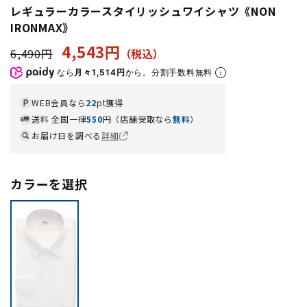
レギュラーカラースタイリッシュワイシャツ《NON
IRONMAX》
4,543円
6,490円
なら
月々1,514円
から。分割手数料無料
WEB会員なら
22
pt獲得
送料 全国一律
550
円（店舗受取なら
無料
）
お届け日を調べる
詳細
カラーを選択