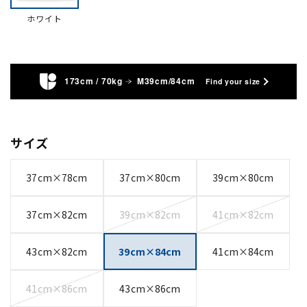
ホワイト
173cm / 70kg
M39cm/84cm
Find your size
サイズ
37cm×78cm
37cm×80cm
39cm×80cm
37cm×82cm
39cm×82cm
41cm×82cm
43cm×82cm
39cm×84cm
41cm×84cm
41cm×86cm
43cm×86cm