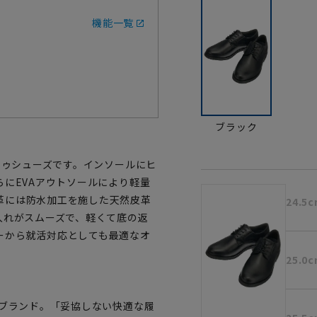
機能一覧
ブラック
トゥシューズです。インソールにヒ
らにEVAアウトソールにより軽量
革には防水加工を施した天然皮革
24.5
入れがスムーズで、軽くて底の返
ーから就活対応としても最適なオ
25.0
ズブランド。「妥協しない快適な履