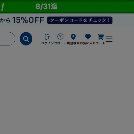
ログイン
サポート
店舗検索
お気に入り
カート