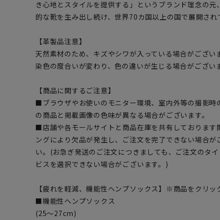
き心地とスタイルを提供する」というブランド理念の元
的な靴を生み出し続け、世界70カ国以上の国で展開され
【革製品注意】
天然素材のため、キズやシワが入っている場合がござい
染色の度合いが変わり、色の違いが生じる場合がござい
【商品に関するご注意】
■ブラウザやお使いのモニター環境、室内外等の撮影時
の商品と掲載画像の色味が異なる場合がございます。
■店舗や各モールサイトと商品在庫を共有しております
ングにより欠品が発生し、ご注文を完了できない場合が
い。(お急ぎ発送のご注文につきましても、ご注文のタ
ビスを選択できない場合がございます。)
【疲れを軽減、機能性ヘンプソックス】※商品をクリッ
■機能性ヘンプソックス
(25～27cm)