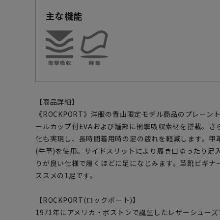
主な機能
【商品詳細】
《ROCKPORT》洋服の青山限定モデル商品のプレーン
ールカップ付EVAおよび踵部に衝撃吸収素材を搭載。さ
化も実現し、長時間着用時の足の疲れを軽減します。甲
(牛革)を使用。サイドスリットにより履き口ゆったり足
りが良い仕様で履くほどに足になじみます。革靴ビギナ
ススメの1足です。
【ROCKPORT(ロックポート)】
1971年にアメリカ・ボストンで誕生したレザーシュー