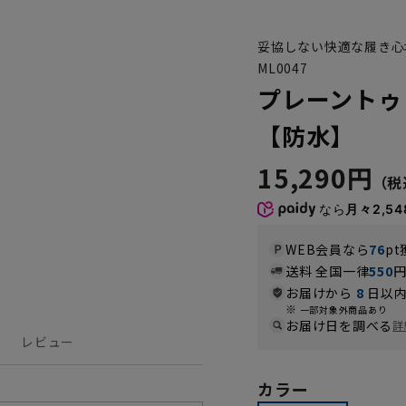
妥協しない快適な履き心
ML0047
プレーントゥ
【防水】
15,290円
なら
月々2,54
WEB会員なら
76
pt
送料 全国一律
550
お届けから
8
日以内
一部対象外商品あり
お届け日を調べる
詳
レビュー
カラー