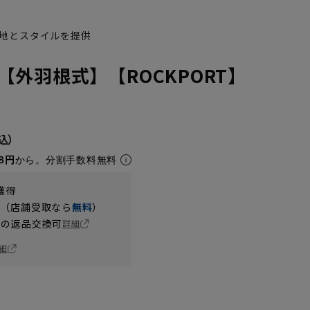
地とスタイルを提供
【外羽根式】【ROCKPORT】
8円
から。分割手数料無料
獲得
円（店舗受取なら
無料
）
の返品交換可
詳細
細