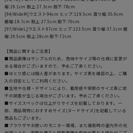
幅:19.1cm 股上:27.3cm 股下:78cm
[94/WideM]ウエスト94cm ヒップ:119.5cm 渡り幅:35.9cm
裾幅:18.7cm 股上:27.5cm 股下:70cm
[97/WideL]ウエスト97cm ヒップ:123.5cm 渡り幅:37.1cm 裾
幅:19.5cm 股上:28cm 股下:72cm
【商品に関するご注意】
■商品画像はサンプルのため、色味やサイズ等の仕様に変更が
ある場合がございますので、予めご了承ください。
■ゆとり感には個人差があります。サイズ表を確認の上、ご購
入の目安としてご利用ください。
■生地や仕様・デザインにより、着用感や実際のサイズ表に若
干の誤差が生じる場合がございます。予めご了承ください。
■サイズスペックは仕上がりサイズを記載しております。一
部、商品現物におすすめサイズ(ヌードサイズ)を記載している
商品もございます。
■ブラウザやお使いのモニター環境、また撮影時の室内外の光
加減により、実際の商品と掲載画像の色味が異なる場合がござ