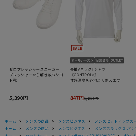
ゼロプレッシャースニーカー
長袖VネックTシャツ
プレッシャーから解き放つシゴ
《CONTROLα》
ト靴
体感温度を心地よく整えます
5,390円
847円
1,210円
ホーム
メンズの商品
メンズビジネス
メンズセットアップス
ホーム
メンズの商品
メンズビジネス
メンズスラックス パン
ホーム
セットセール
メンズスラックス2BUY10%OFF
ゼロプ