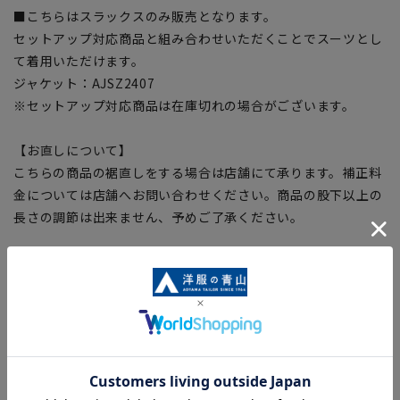
■こちらはスラックスのみ販売となります。
セットアップ対応商品と組み合わせいただくことでスーツとし
て着用いただけます。
ジャケット：AJSZ2407
※セットアップ対応商品は在庫切れの場合がございます。
【お直しについて】
こちらの商品の裾直しをする場合は店舗にて承ります。補正料
金については店舗へお問い合わせください。商品の股下以上の
長さの調節は出来ません、予めご了承ください。
【ウエスト対応サイズ】
[73/SS]ウエスト:70～73cm
[76/S]ウエスト:76～79cm
[79/M]ウエスト:79～82cm
[82/L]ウエスト:82～85cm
[85/LL]ウエスト:85～88cm
[88/3L]ウエスト:88～91cm