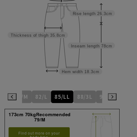
Rise length
26.3cm
Thickness of thigh
35.8cm
Inseam length
78cm
Hem width
18.3cm
6/S
79/M
82/L
85/LL
88/3L
91/4L
94
173cm 70kgRecommended
79/M
Find out more on your
body type