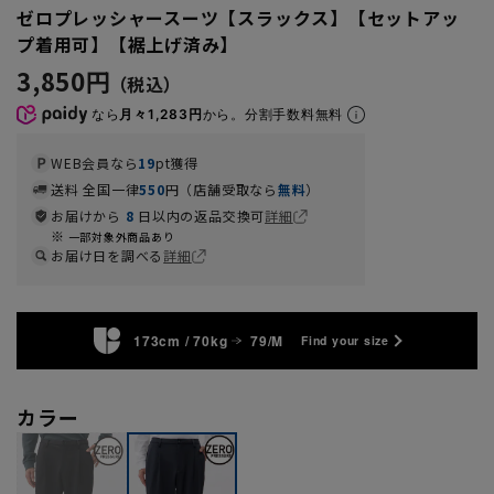
ゼロプレッシャースーツ【スラックス】【セットアッ
プ着用可】【裾上げ済み】
3,850円
なら
月々1,283円
から。分割手数料無料
WEB会員なら
19
pt獲得
送料 全国一律
550
円（店舗受取なら
無料
）
お届けから
8
日以内の返品交換可
詳細
一部対象外商品あり
お届け日を調べる
詳細
173cm / 70kg
79/M
Find your size
カラー