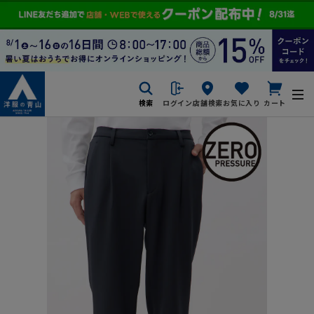
検索
ログイン
店舗検索
お気に入り
カート