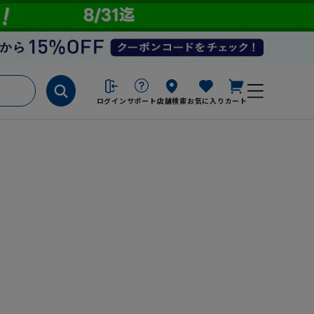
ログイン
サポート
店舗検索
お気に入り
カート