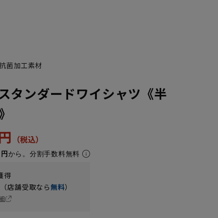
抗菌加工素材
スタンダードワイシャツ《半
》
3円
1円
から。分割手数料無料
獲得
円（店舗受取なら
無料
）
細