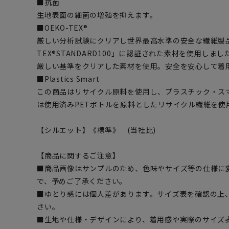
■抗菌
生地表面の細菌の増殖を抑えます。
■OEKO-TEX®
厳しい分析試験にクリアし世界最高水準の安全な繊維製品
TEX®STANDARD100」に認証された素材を使用し
厳しい基準をクリアした素材を使用。安全を安心して着
■Plastics Smart
この商品はリサイクル原料を使用し、プラスチック・ス
は使用済みPETボトルを原料としたリサイクル繊維を使
【シルエット】《標準》 (当社比)
【商品に関するご注意】
■商品画像はサンプルのため、色味やサイズ等の仕様に
で、予めご了承ください。
■ゆとり感には個人差があります。サイズ表を確認の上
さい。
■生地や仕様・デザインにより、着用感や実際のサイズ