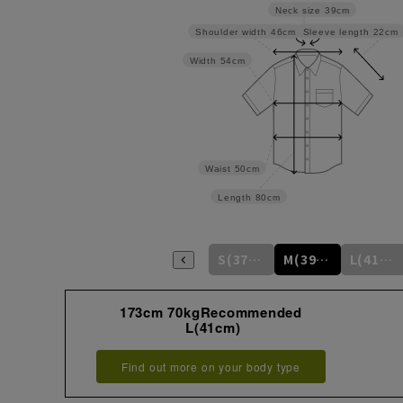
Neck size
39cm
Sleeve length
22cm
Shoulder width
46cm
Width
54cm
Waist
50cm
Length
80cm
S(37cm)
M(39cm)
L(41cm)
173cm 70kgRecommended
L(41cm)
Find out more on your body type