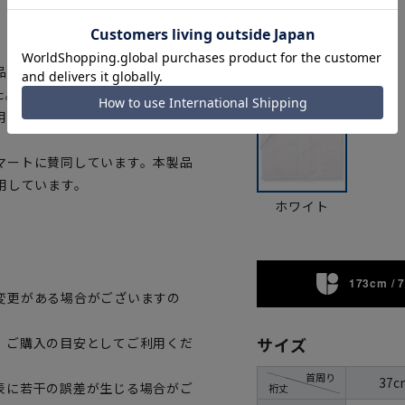
カラー
の証「OEKO-
ました。生地から付属まで、すべてが
用いただけます。
マートに賛同しています。本製品
用しています。
ホワイト
173cm / 
変更がある場合がございますの
サイズ
、ご購入の目安としてご利用くだ
首周り
37c
表に若干の誤差が生じる場合がご
裄丈