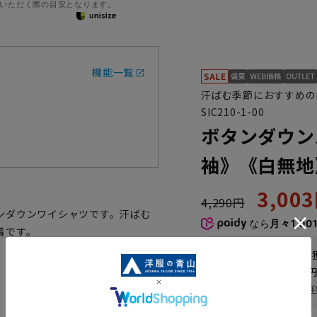
いただく際の目安となります。
機能一覧
汗ばむ季節におすすめの
SIC210-1-00
ボタンダウン
袖》《白無地
3,00
4,290円
ンダウンワイシャツです。汗ばむ
なら
月々1,00
着です。
WEB会員なら
15
pt
送料 全国一律
550
お届け日を調べる
詳