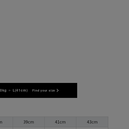
70kg
L(41cm)
Find your size
m
39cm
41cm
43cm