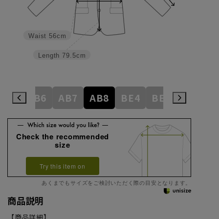
Waist
56cm
Length
79.5cm
AB5
AB6
AB7
AB8
BE4
BE5
BE6
Check the recommended
size
Try this item on
あくまでもサイズをご検討いただく際の目安となります。
商品説明
【商品詳細】