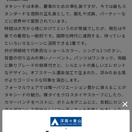
タキシードは本来、慶事のための準礼装ですが、今では最もス
タンダードな夜用の正礼装として、婚礼や式典、パーティーな
どに世界中で愛用されています。
時間は夕方から夜にかけてというのが常識でしたが、現在は午
後での着用も一般的です。国際化時代に通用する、持っている
といろいろなシーンに活用できる1着です。
衿が拝絹地で代表的なショールカラー、シングル1つボタン、
背面の切り込みの無いノーベント。パンツはワンタック、両脇
に飾りブレードの側章付きと、シルエットの美しいエレガント
なデザイン。オフスケール濃染加工で生まれた、深みのある黒
がよりゴージャスな印象を演出します。
フォーマルウェアでは唯一バリエーション豊かに装えることが
タキシードの魅力。蝶タイをクロスタイやスカーフにしたり、
カマーバンドをベストに、ボトムをデニムにと、気軽にカジュ
アルダウンして自分らしいコーディネートを楽しみましょう。
【商品に関するご注意】