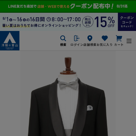
検索
ログイン
店舗検索
お気に入り
カート