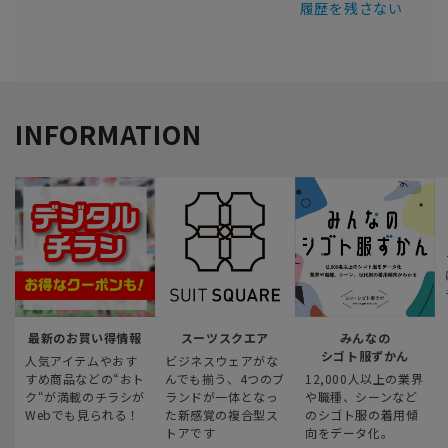
履歴を残さない
INFORMATION
最新のお買い得情報
スーツスクエア
みんなの
シゴト服ずかん
人気アイテムやおす
ビジネスウェアがな
すめ商品などの“おト
んでも揃う、4つのブ
12,000人以上の業界
ク“が満載のチラシが
ランドが一体となっ
や職種、シーンなど
Webでも見られる！
た新感覚の複合型ス
のシゴト服の着用傾
トアです
向をデータ化。