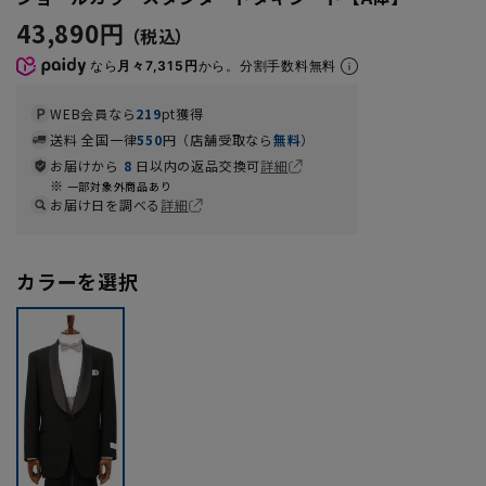
43,890円
なら
月々7,315円
から。分割手数料無料
WEB会員なら
219
pt獲得
送料 全国一律
550
円（店舗受取なら
無料
）
お届けから
8
日以内の返品交換可
詳細
一部対象外商品あり
お届け日を調べる
詳細
カラーを選択