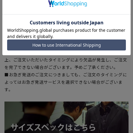
■商品画像はサンプルのため、色味やサイズ等の仕様に変更が
ある場合がございますので、予めご了承ください。
■ブラウザやお使いのモニター環境、室内外等の撮影時の環境
下での光加減により、実際の商品と掲載画像の色味が異なる場
合がございます。
■生地や仕様・デザインにより、着用感や実際のサイズ表に若
干の誤差が生じる場合がございます。予めご了承ください。
■店舗や各モールサイトと商品在庫を共有しております関係
上、ご注文いただいたタイミングにより欠品が発生し、ご注文
を完了できない場合がございます。予めご了承ください。
■お急ぎ発送のご注文につきましても、ご注文のタイミングに
よってはお急ぎ発送サービスを選択できない場合がございま
す。