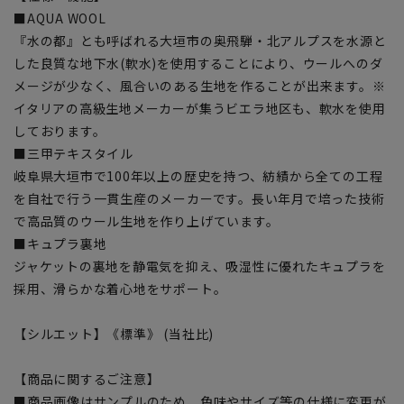
■AQUA WOOL
『水の都』とも呼ばれる大垣市の奥飛騨・北アルプスを水源と
した良質な地下水(軟水)を使用することにより、ウールへのダ
メージが少なく、風合いのある生地を作ることが出来ます。※
イタリアの高級生地メーカーが集うビエラ地区も、軟水を使用
しております。
■三甲テキスタイル
岐阜県大垣市で100年以上の歴史を持つ、紡績から全ての工程
を自社で行う一貫生産のメーカーです。長い年月で培った技術
で高品質のウール生地を作り上げています。
■キュプラ裏地
ジャケットの裏地を静電気を抑え、吸湿性に優れたキュプラを
採用、滑らかな着心地をサポート。
【シルエット】《標準》 (当社比)
【商品に関するご注意】
■商品画像はサンプルのため、色味やサイズ等の仕様に変更が