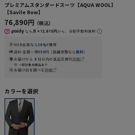
プレミアムスタンダードスーツ【AQUA WOOL】
【Savile Row】
76,890円
なら
月々12,815円
から。分割手数料無料
WEB会員なら
384
pt獲得
送料 全国一律
550
円（店舗受取なら
無料
）
お届けから
8
日以内の返品交換可
詳細
一部対象外商品あり
お届け日を調べる
詳細
カラーを選択