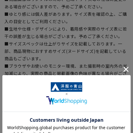
ある場合がございますので、予めご了承ください。
■ゆとり感には個人差があります。サイズ表を確認の上、ご購
入の目安としてご利用ください。
■生地や仕様・デザインにより、着用感や実際のサイズ表に若
干の誤差が生じる場合がございます。予めご了承ください。
■サイズスペックは仕上がりサイズを記載しております。一
部、商品現物におすすめサイズ(ヌードサイズ)を記載している
商品もございます。
■ブラウザやお使いのモニター環境、また撮影時の室内外の光
加減により、実際の商品と掲載画像の色味が異なる場合がござ
います。
■店舗や各モールサイトと商品在庫を共有しております関係
上、ご注文いただいたタイミングにより欠品が発生し、ご注文
を完了できない場合がございます。予めご了承ください。
■お急ぎ発送のご注文につきましても、ご注文のタイミングに
よってはお急ぎ発送サービスを選択できない場合がございま
す。