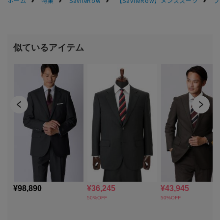
ホーム
特集
SavileRow
【SavileRow】メンズスーツ
プ