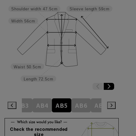
Shoulder width
47.5cm
Sleeve length
59cm
Width
56cm
Waist
50.5cm
Length
72.5cm
A8
AB3
AB4
AB5
AB6
AB7
AB8
Check the recommended
size