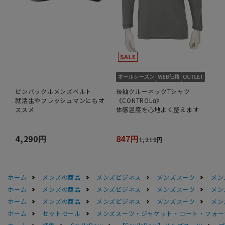
ピンバックルメンズベルト
長袖クルーネックTシャツ
就活生やフレッシュマンにもオ
《CONTROLα》
ススメ
体感温度を心地よく整えます
4,290円
847円
1,210円
ホーム
メンズの商品
メンズビジネス
メンズスーツ
メン
ホーム
メンズの商品
メンズビジネス
メンズスーツ
メン
ホーム
メンズの商品
メンズビジネス
メンズスーツ
メン
ホーム
セットセール
メンズスーツ・ジャケット・コート・フォーマル