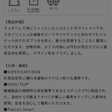
【商品詳細】
スッキリして体にフィットしたシルエットのワイシャツです。
スタイリッシュな細身のスーツやジャケットに合わせてもジャ
ケット内でのダブつきを抑え、動きを阻害することなく着用い
ただけます。台襟内側、カフス内側には汚れが目立ちづらい濃
色生地を使用し、デザイン性をプラスしました。
【仕様・機能】
■SUPER EASY IRON
形態安定性に優れ洗濯後のアイロン掛けも簡単です。
■OEKO-TEX®
繊維製品の国際的な安全基準であるエコテックス®に認証され
た、生地から付属まですべてが厳しい基準をクリアした素材を
使用。安全を安心して着用いただけます。
■Plastics Smart