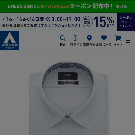
検索
ログイン
店舗検索
お気に入り
カート