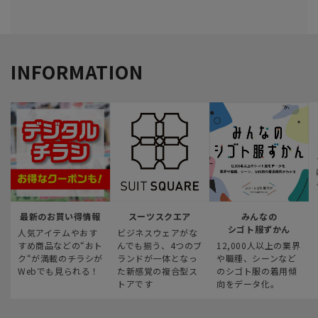
INFORMATION
最新のお買い得情報
スーツスクエア
みんなの
シゴト服ずかん
人気アイテムやおす
ビジネスウェアがな
すめ商品などの“おト
んでも揃う、4つのブ
12,000人以上の業界
ク“が満載のチラシが
ランドが一体となっ
や職種、シーンなど
Webでも見られる！
た新感覚の複合型ス
のシゴト服の着用傾
トアです
向をデータ化。