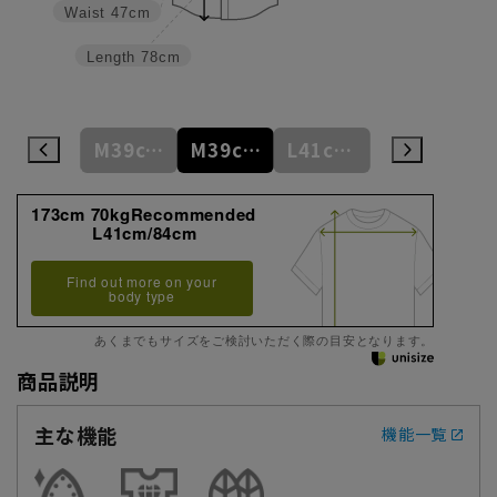
Waist
47cm
Length
78cm
M39cm/84cm
M39cm/86cm
M39cm/88cm
L41cm/82cm
L41cm/84cm
173cm 70kgRecommended
L41cm/84cm
Find out more on your
body type
あくまでもサイズをご検討いただく際の目安となります。
商品説明
主な機能
機能一覧