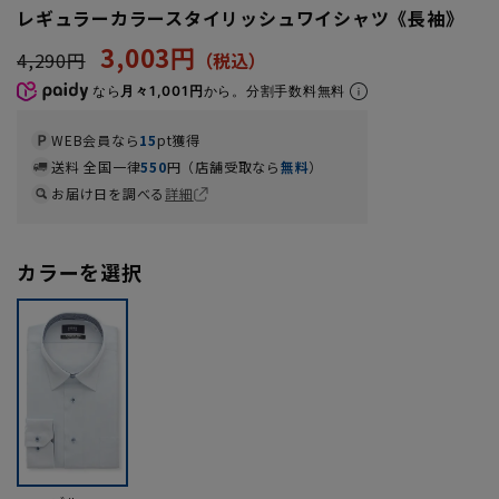
レギュラーカラースタイリッシュワイシャツ《長袖》
3,003円
4,290円
なら
月々1,001円
から。分割手数料無料
WEB会員なら
15
pt獲得
送料 全国一律
550
円（店舗受取なら
無料
）
お届け日を調べる
詳細
カラーを選択