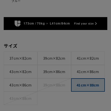
ブルー
173cm / 70kg
L41cm/84cm
Find your size
サイズ
37cm×82cm
39cm×82cm
41cm×82cm
43cm×82cm
39cm×86cm
41cm×86cm
43cm×86cm
39cm×88cm
41cm×88cm
43cm×88cm