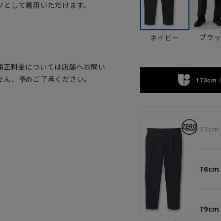
ツとして着用いただけます。
。
ブラ
ネイビー
補正料金については店舗へお問い
せん、予めご了承ください。
173cm /
73cm
76cm
79cm