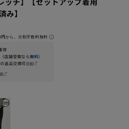
トレッチ】【セットアップ着用
済み】
3円
から。分割手数料無料
獲得
円（店舗受取なら
無料
）
の返品交換可
詳細
細