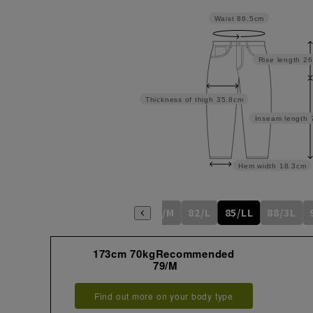
Waist
86.5cm
Rise length
26
Thickness of thigh
35.8cm
Inseam length
Hem width
18.3cm
73/SS
76/S
79/M
82/L
85/LL
88/3L
173cm 70kgRecommended
79/M
Find out more on your body type