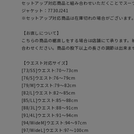
セットアップ対応商品と組み合わせいただくことでスー
ジャケット：7730J241
※セットアップ対応商品は在庫切れの場合がございます
【お直しについて】
こちらの商品の裾直しをする場合は店舗にて承ります。
合わせください。商品の股下以上の長さの調節は出来ま
【ウエスト対応サイズ】
[73/SS]ウエスト:70～73cm
[76/S]ウエスト:76～79cm
[79/M]ウエスト:79～82cm
[82/L]ウエスト:82～85cm
[85/LL]ウエスト:85～88cm
[88/3L]ウエスト:88～91cm
[91/4L]ウエスト:91～94cm
[94/WideM]ウエスト:94～97cm
[97/WideL]ウエスト:97～100cm