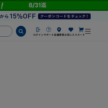
ログイン
サポート
店舗検索
お気に入り
カート