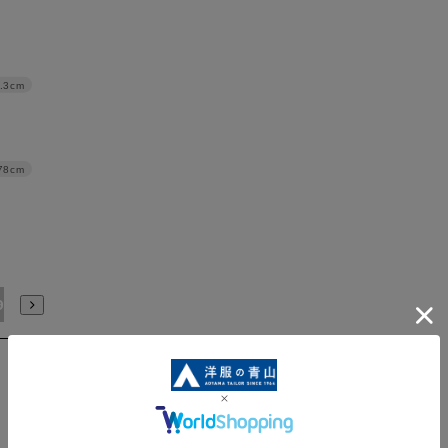
.3cm
78cm
91/4L
94/WideM
97/WideL