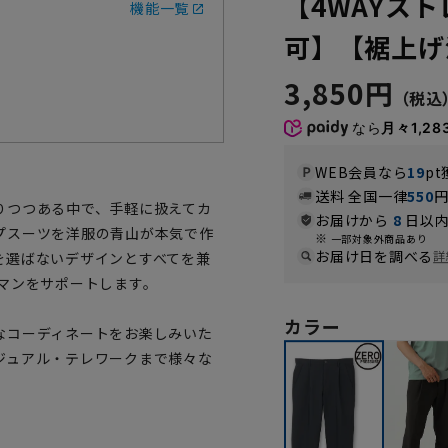
【4WAYス
機能一覧
可】【裾上げ
3,850円
なら
月々1,28
WEB会員なら
19
pt
送料 全国一律
550
りつつある中で、手軽に扱えてカ
お届けから
8
日以内
プスーツを洋服の青山が本気で作
一部対象外商品あり
お届け日を調べる
詳
を選ばないデザインとすべてを兼
マンをサポートします。
カラー
なコーディネートをお楽しみいた
ジュアル・テレワークまで様々な