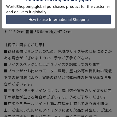
ト:106.2cm 裾幅:53.6cm 袖丈:46.6cm
[15号]着丈:55.5cm 肩幅:39.5cm バスト:108cm ウエス
ト:109.2cm 裾幅:55.1cm 袖丈:46.9cm
[17号]着丈:56cm 肩幅:40cm バスト:111cm ウエス
ト:113.2cm 裾幅:56.6cm 袖丈:47.2cm
【商品に関するご注意】
■商品画像はサンプルのため、色味やサイズ等の仕様に変更が
ある場合がございますので、予めご了承ください。
■サイズスペックは仕上がりサイズを記載しております。
■ブラウザやお使いのモニター環境、室内外等の撮影時の環境
下での光加減により、実際の商品と掲載画像の色味が異なる場
合がございます。
■生地や仕様・デザインにより、着用感や実際のサイズ表に若
干の誤差が生じる場合がございます。予めご了承ください。
■店舗や各モールサイトと商品在庫を共有しております関係
上、ご注文いただいたタイミングにより欠品が発生し、ご注文
を完了できない場合がございます。予めご了承ください。