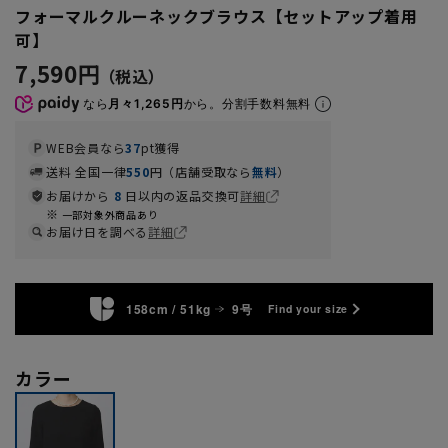
フォーマルクルーネックブラウス【セットアップ着用
可】
7,590円
なら
月々1,265円
から。分割手数料無料
WEB会員なら
37
pt獲得
送料 全国一律
550
円（店舗受取なら
無料
）
お届けから
8
日以内の返品交換可
詳細
一部対象外商品あり
お届け日を調べる
詳細
158cm / 51kg
9号
Find your size
カラー