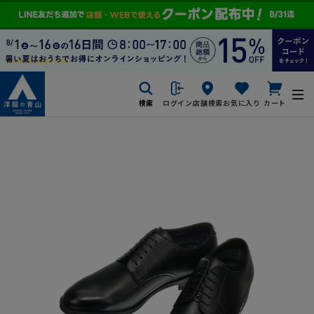
検索
ログイン
店舗検索
お気に入り
カート