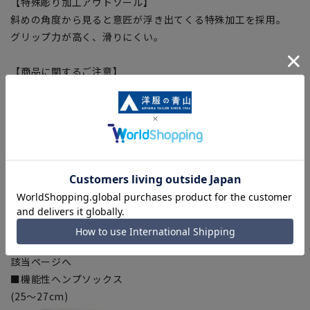
【特殊彫り加工アウトソール】
斜めの角度から見ると意匠が浮き出てくる特殊加工を採用。
グリップ力が高く、滑りにくい。
【商品に関するご注意】
■ブラウザやお使いのモニター環境、室内外等の撮影時の環境
下での光加減により、実際の商品と掲載画像の色味が異なる場
合がございます。予めご了承ください。
■店舗や各モールサイトと商品在庫を共有しております関係
上、ご注文いただいたタイミングにより欠品が発生し、ご注文
を完了できない場合がございます。予めご了承ください。(お
急ぎ発送のご注文につきましても、ご注文のタイミングによっ
てはお急ぎ発送サービスを選択できない場合がございます。)
【疲れを軽減、機能性ヘンプソックス】※商品をクリックして
該当ページへ
■機能性ヘンプソックス
(25～27cm)