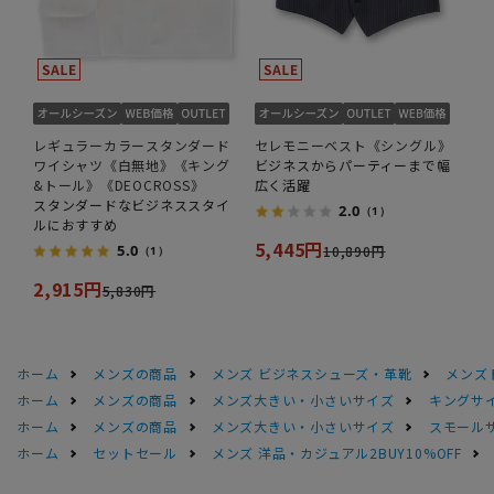
レギュラーカラースタンダード
セレモニーベスト《シングル》
ワイシャツ《白無地》《キング
ビジネスからパーティーまで幅
&トール》《DEOCROSS》
広く活躍
スタンダードなビジネススタイ
2.0
（1）
ルにおすすめ
5,445円
5.0
10,890円
（1）
2,915円
5,830円
ホーム
メンズの商品
メンズ ビジネスシューズ・革靴
メンズ
ホーム
メンズの商品
メンズ大きい・小さいサイズ
キングサイ
ホーム
メンズの商品
メンズ大きい・小さいサイズ
スモール
ホーム
セットセール
メンズ 洋品・カジュアル2BUY10%OFF