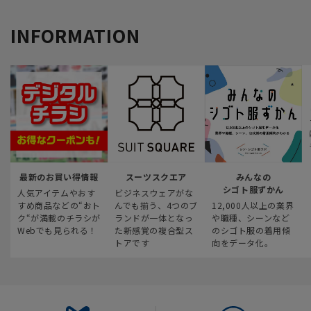
INFORMATION
最新のお買い得情報
スーツスクエア
みんなの
シゴト服ずかん
人気アイテムやおす
ビジネスウェアがな
すめ商品などの“おト
んでも揃う、4つのブ
12,000人以上の業界
ク“が満載のチラシが
ランドが一体となっ
や職種、シーンなど
Webでも見られる！
た新感覚の複合型ス
のシゴト服の着用傾
トアです
向をデータ化。