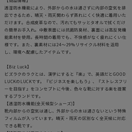
【商品情報】
透湿防水機能により、外部からの水は通さずに内部の空気を排
出できるため、晴天・雨天関わらず蒸れにくく快適に着用いた
だけます。合成皮革なので、汚れてもサッとタオルで拭くだけ
の簡単お手入れ。中敷表面には抗菌防臭材、裏面には高反発機
能素材を使用。長時間の着用でも、不快感がなく疲れにくい仕
様です。また、裏素材には24～29%リサイクル材料を活用
し、環境へ配慮したアイテムです。
【Biz Luck】
ビズラクのラクとは、漢字にすると『楽』で、英語だとGOOD
LUCKのLUCKです。『ビジネスを楽しもう』、『ストレスフリ
ーを目指す』をコンセプトに今後、色々な靴に対する楽を提案
するブランドです。
【透湿防水機能(全天候型シューズ)】
靴内部からの空気は通し、外部からの水は通さないという特殊
フィルムが入っています。晴天・雨天の区別なく全天候に対応
できる靴です。