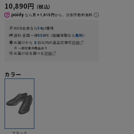
10,890円
なら
月々1,815円
から。分割手数料無料
WEB会員なら
54
pt獲得
送料 全国一律
550
円（店舗受取なら
無料
）
お届けから
8
日以内の返品交換可
詳細
一部対象外商品あり
お届け日を調べる
詳細
カラー
ブラック