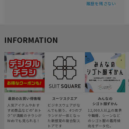
履歴を残さない
INFORMATION
最新のお買い得情報
スーツスクエア
みんなの
シゴト服ずかん
人気アイテムやおす
ビジネスウェアがな
すめ商品などの“おト
んでも揃う、4つのブ
12,000人以上の業界
ク“が満載のチラシが
ランドが一体となっ
や職種、シーンなど
Webでも見られる！
た新感覚の複合型ス
のシゴト服の着用傾
トアです
向をデータ化。