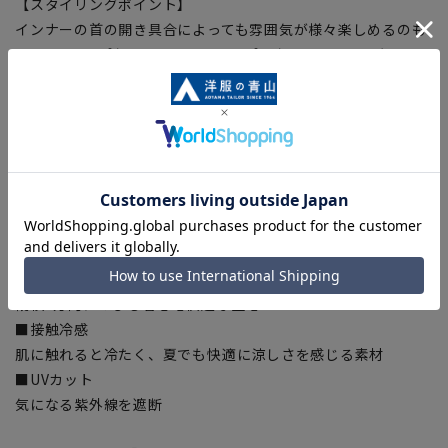
【スタイリングポイント】
インナーの首の開き具合によっても雰囲気が様々楽しめるのも
Vカラータイプならではです。シンプルなカットソーはもちろ
ん、ボトルネック、ボウタイ、スカーフ合わせなど首元にボリ
ューム感があってもすっきりとした印象です。また、共生地の
パンツを合わせればセットアップとしてもご使用いただけま
す。
【機能・仕様】
■ハンドウォッシュ
ネットに入れて中性洗剤で優しく押し洗い
■2WAYストレッチ
縦横2方向にのびる着心地快適な生地
■接触冷感
肌に触れると冷たく、夏でも快適に涼しさを感じる素材
■UVカット
気になる紫外線を遮断