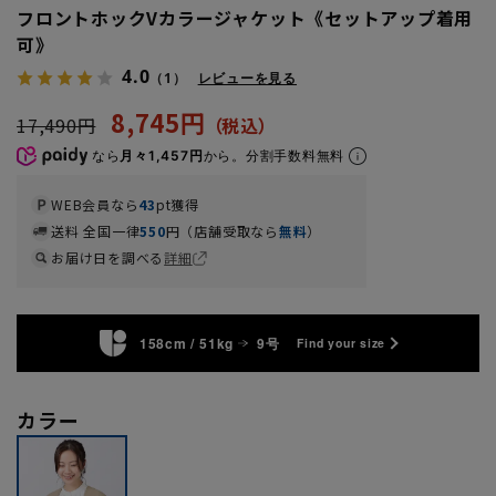
フロントホックVカラージャケット《セットアップ着用
可》
4.0
（1）
レビューを見る
8,745円
17,490円
なら
月々1,457円
から。分割手数料無料
WEB会員なら
43
pt獲得
送料 全国一律
550
円（店舗受取なら
無料
）
お届け日を調べる
詳細
158cm / 51kg
9号
Find your size
カラー