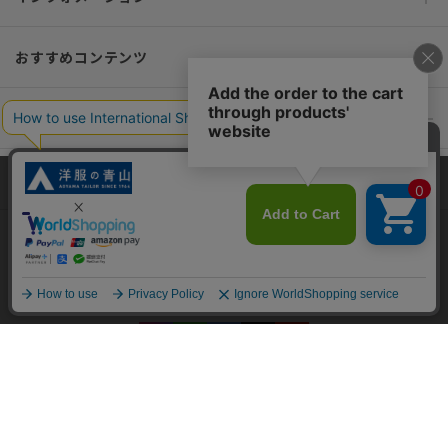
おすすめコンテンツ
ポリシー・企業情報
オーダースーツなら SHITATE
当サイトでは、快適な閲覧体験とコンテンツ改善のためにCookieを使用
しています。閲覧を続けることで、Cookieの使用に同意したものとみな
します。詳細については
プライバシーポリシー
をご確認ください。
OFFICIAL SNS
同意して閉じる