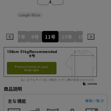
Length
65cm
5号
7号
9号
11号
13号
15号
17号
158cm 51kgRecommended
9号
Find out more on your
body type
あくまでもサイズをご検討いただく際の目安となります。
商品説明
主な機能
機能一覧