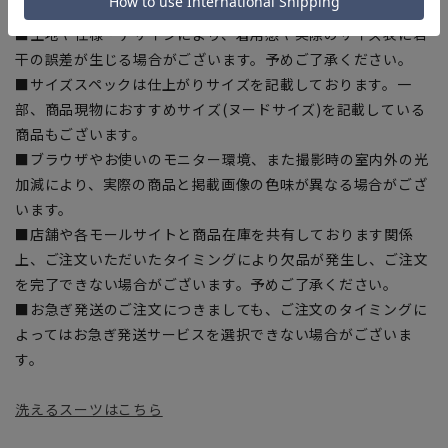
入の目安としてご利用ください。
■生地や仕様・デザインにより、着用感や実際のサイズ表に若
干の誤差が生じる場合がございます。予めご了承ください。
■サイズスペックは仕上がりサイズを記載しております。一
部、商品現物におすすめサイズ(ヌードサイズ)を記載している
商品もございます。
■ブラウザやお使いのモニター環境、また撮影時の室内外の光
加減により、実際の商品と掲載画像の色味が異なる場合がござ
います。
■店舗や各モールサイトと商品在庫を共有しております関係
上、ご注文いただいたタイミングにより欠品が発生し、ご注文
を完了できない場合がございます。予めご了承ください。
■お急ぎ発送のご注文につきましても、ご注文のタイミングに
よってはお急ぎ発送サービスを選択できない場合がございま
す。
洗えるスーツはこちら