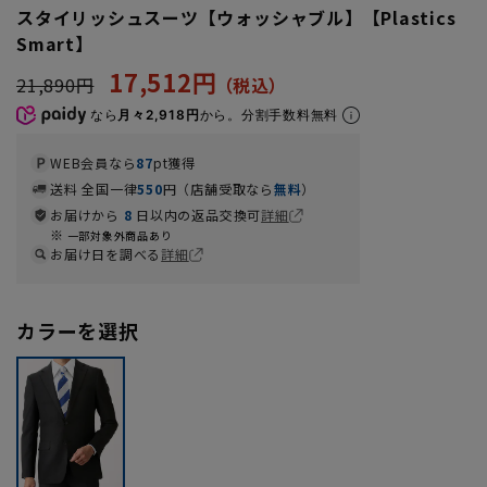
スタイリッシュスーツ【ウォッシャブル】【Plastics
Smart】
17,512円
21,890円
なら
月々2,918円
から。分割手数料無料
WEB会員なら
87
pt獲得
送料 全国一律
550
円（店舗受取なら
無料
）
お届けから
8
日以内の返品交換可
詳細
一部対象外商品あり
お届け日を調べる
詳細
カラーを選択