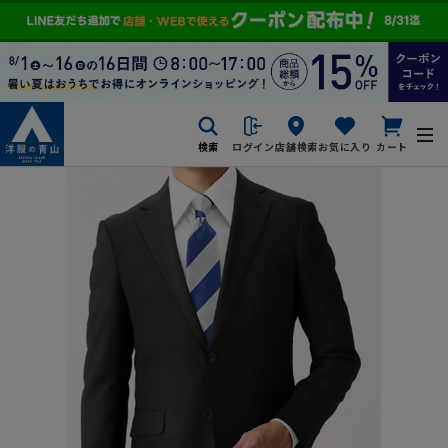
検索
ログイン
店舗検索
お気に入り
カート