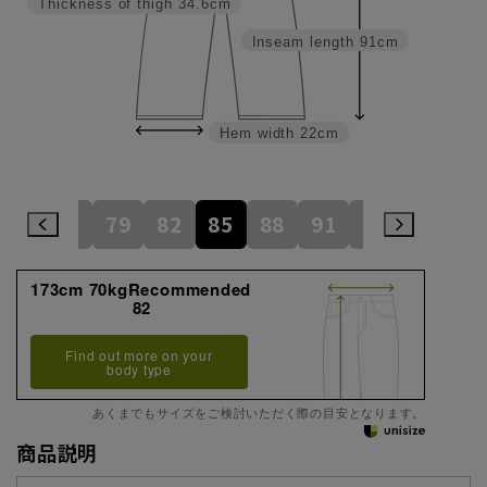
Thickness of thigh
34.6cm
Inseam length
91cm
Hem width
22cm
73
76
79
82
85
88
91
94
97
173cm 70kgRecommended
82
Find out more on your
body type
あくまでもサイズをご検討いただく際の目安となります。
商品説明