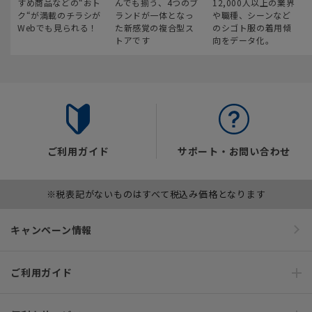
すめ商品などの“おト
んでも揃う、4つのブ
12,000人以上の業界
ク“が満載のチラシが
ランドが一体となっ
や職種、シーンなど
Webでも見られる！
た新感覚の複合型ス
のシゴト服の着用傾
トアです
向をデータ化。
ご利用ガイド
サポート・お問い合わせ
※税表記がないものはすべて税込み価格となります
キャンペーン情報
ご利用ガイド