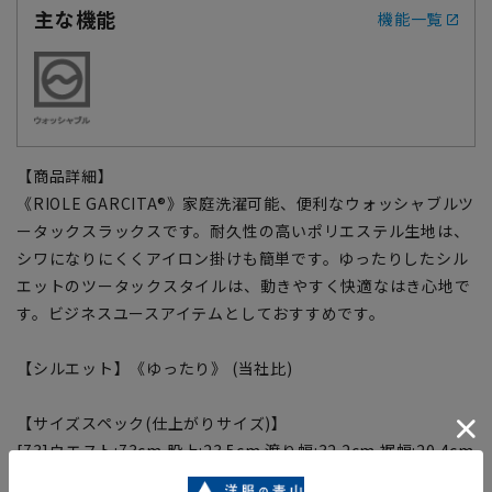
主な機能
機能一覧
【商品詳細】
《RIOLE GARCITA®》家庭洗濯可能、便利なウォッシャブルツ
ータックスラックスです。耐久性の高いポリエステル生地は、
シワになりにくくアイロン掛けも簡単です。ゆったりしたシル
エットのツータックスタイルは、動きやすく快適なはき心地で
す。ビジネスユースアイテムとしておすすめです。
【シルエット】《ゆったり》 (当社比)
【サイズスペック(仕上がりサイズ)】
[73]ウエスト:73cm 股上:23.5cm 渡り幅:32.2cm 裾幅:20.4cm
股下:91cm