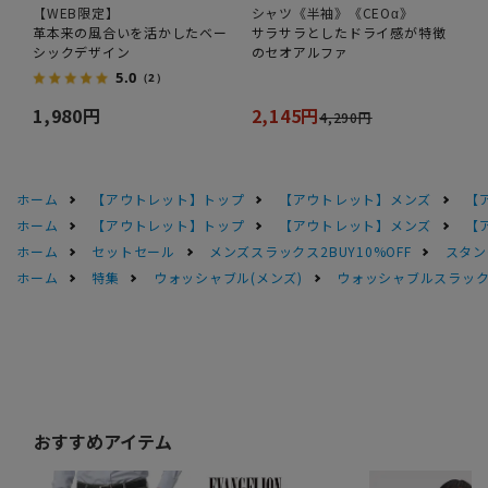
【WEB限定】
シャツ《半袖》《CEOα》
革本来の風合いを活かしたベー
サラサラとしたドライ感が特徴
シックデザイン
のセオアルファ
5.0
（2）
1,980円
2,145円
4,290円
ホーム
【アウトレット】トップ
【アウトレット】メンズ
【
ホーム
【アウトレット】トップ
【アウトレット】メンズ
【
ホーム
セットセール
メンズスラックス2BUY10%OFF
スタン
ホーム
特集
ウォッシャブル(メンズ)
ウォッシャブルスラック