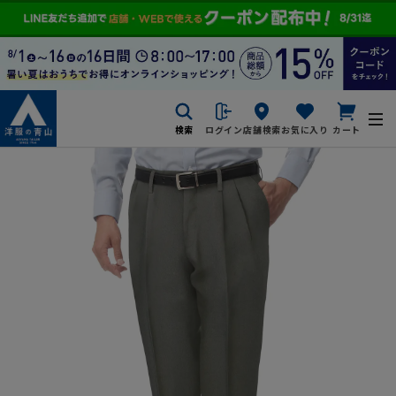
検索
ログイン
店舗検索
お気に入り
カート