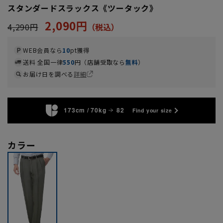
スタンダードスラックス《ツータック》
2,090円
4,290円
WEB会員なら
10
pt獲得
送料 全国一律
550
円（店舗受取なら
無料
）
お届け日を調べる
詳細
173cm / 70kg
82
Find your size
カラー