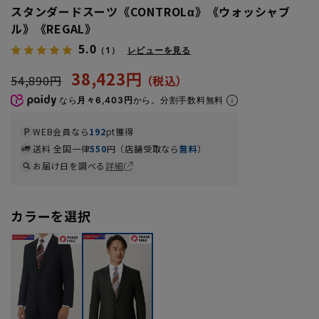
スタンダードスーツ《CONTROLα》《ウォッシャブ
ル》《REGAL》
5.0
（1）
レビューを見る
38,423円
54,890円
なら
月々6,403円
から。分割手数料無料
WEB会員なら
192
pt獲得
送料 全国一律
550
円（店舗受取なら
無料
）
お届け日を調べる
詳細
カラーを選択