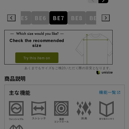
BE4
BE5
BE6
BE7
BE8
BE9
BE10
Check the recommended
size
Try this item on
あくまでもサイズをご検討いただく際の目安となります。
商品説明
主な機能
機能一覧