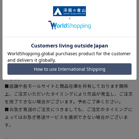
ある場合がございますので、予めご了承ください。
■ゆとり感には個人差があります。サイズ表を確認の上、ご購
入の目安としてご利用ください。
■生地や仕様・デザインにより、着用感や実際のサイズ表に若
干の誤差が生じる場合がございます。予めご了承ください。
■サイズスペックは仕上がりサイズを記載しております。一
部、商品現物におすすめサイズ(ヌードサイズ)を記載している
商品もございます。
■ブラウザやお使いのモニター環境、また撮影時の室内外の光
加減により、実際の商品と掲載画像の色味が異なる場合がござ
います。
■店舗や各モールサイトと商品在庫を共有しております関係
上、ご注文いただいたタイミングにより欠品が発生し、ご注文
を完了できない場合がございます。予めご了承ください。
■お急ぎ発送のご注文につきましても、ご注文のタイミングに
よってはお急ぎ発送サービスを選択できない場合がございま
す。