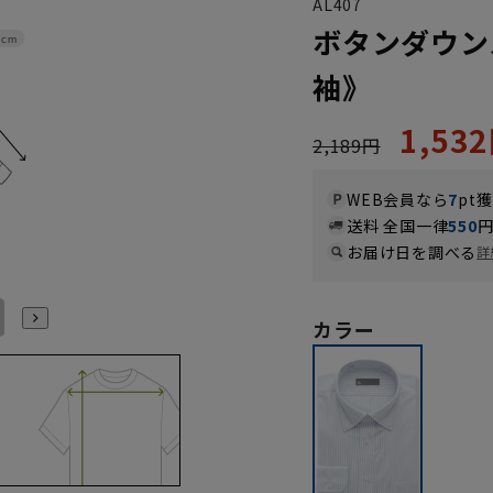
AL407
ボタンダウン
4cm
袖》
1,53
2,189円
WEB会員なら
7
pt
送料 全国一律
550
お届け日を調べる
詳
LL43cm/82cm
LL43cm/86cm
3L45cm/80cm
3L45cm/84cm
3L45cm/88cm
LL43cm/80cm
カラー