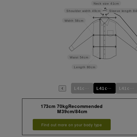
Neck size
41cm
Shoulder width
49cm
Sleeve length
8
Width
58cm
Waist
54cm
Length
80cm
m
M39cm/82cm
M39cm/84cm
L41cm/80cm
L41cm/82cm
L41cm/84cm
L41cm/86cm
173cm 70kgRecommended
M39cm/84cm
Find out more on your body type