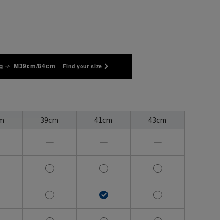
g
M39cm/84cm
Find your size
m
39cm
41cm
43cm
―
―
―