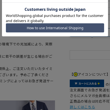
―
84cm
―
86cm
、ご購入の目安としてご利用くだ
【特別価格】在庫限り
の環境下での光加減により、実際
表に若干の誤差が生じる場合がご
関係上、ご注文いただいたタイミ
【
アイコンについて
ございます。予めご了承くださ
イミングによってはお急ぎ発送サー
の
注文画面でお急ぎ発送を
さらにメルマガ会員様は
正商品の場合は対応不可
詳しくはこちら