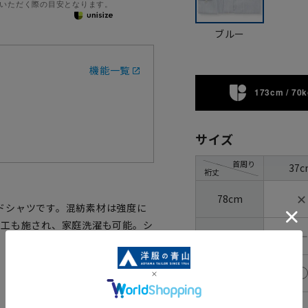
いただく際の目安となります。
ブルー
機能一覧
173cm / 70k
サイズ
首周り
37c
裄丈
✕
78cm
ドシャツです。混紡素材は強度に
加工も施され、家庭洗濯も可能。シ
―
80cm
82cm