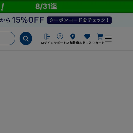
ログイン
サポート
店舗検索
お気に入り
カート