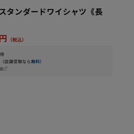
スタンダードワイシャツ《長
2円
獲得
円（店舗受取なら
無料
）
細
LL43cm/84cm
LL43cm/78cm