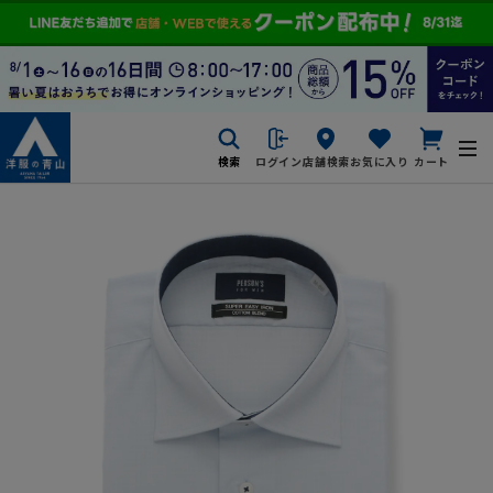
検索
ログイン
店舗検索
お気に入り
カート