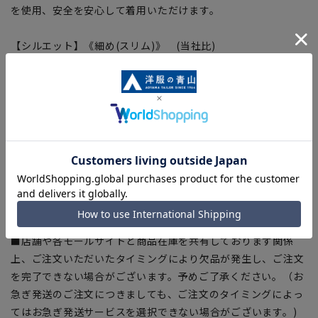
を使用、安全を安心して着用いただけます。
【シルエット】《細め(スリム)》 (当社比)
■ゆとり感には個人差があります。サイズ表を確認の上、ご購
入の目安としてご利用ください。
【商品に関するご注意】
■ブラウザやお使いのモニター環境、室内外等の撮影時の環境
下での光加減により、実際の商品と掲載画像の色味が異なる場
合がございます。
■平置き・メジャーでの採寸の為、素材や仕様等により実際の
商品とサイズ表に若干の誤差が生じる場合がございます。予め
ご了承ください。
■店舗や各モールサイトと商品在庫を共有しております関係
上、ご注文いただいたタイミングにより欠品が発生し、ご注文
を完了できない場合がございます。予めご了承ください。（お
急ぎ発送のご注文につきましても、ご注文のタイミングによっ
てはお急ぎ発送サービスを選択できない場合がございます。)