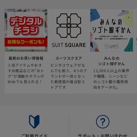
最新のお買い得情報
スーツスクエア
みんなの
シゴト服ずかん
人気アイテムやおす
ビジネスウェアがな
すめ商品などの“おト
んでも揃う、4つのブ
12,000人以上の業界
ク“が満載のチラシが
ランドが一体となっ
や職種、シーンなど
Webでも見られる！
た新感覚の複合型ス
のシゴト服の着用傾
トアです
向をデータ化。
ご利用ガイド
サポート・お問い合わせ