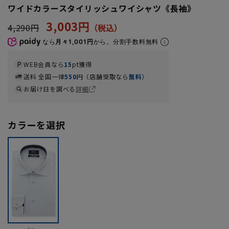
ワイドカラースタイリッシュワイシャツ《長袖》
3,003円
4,290円
なら
月々1,001円
から。分割手数料無料
WEB会員なら
15
pt獲得
送料 全国一律
550
円（店舗受取なら
無料
）
お届け日を調べる
詳細
カラーを選択