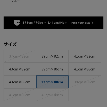
ブルー
173cm / 70kg
L41cm/84cm
Find your size
サイズ
37cm×82cm
39cm×82cm
41cm×82cm
43cm×82cm
39cm×86cm
41cm×86cm
43cm×86cm
37cm×88cm
39cm×88cm
41cm×88cm
43cm×88cm