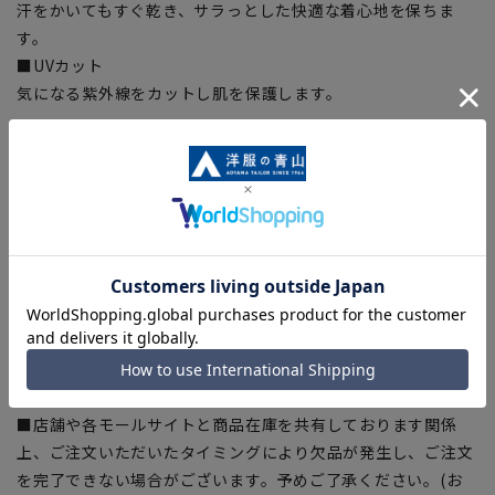
汗をかいてもすぐ乾き、サラっとした快適な着心地を保ちま
す。
■UVカット
気になる紫外線をカットし肌を保護します。
【シルエット】《やや細め(スッキリ)》(当社比)
【商品に関するご注意】
■ゆとり感には個人差があります。サイズ表を確認の上、ご購
入の目安としてご利用ください。
■ブラウザやお使いのモニター環境、室内外等の撮影時の環境
下での光加減により、実際の商品と掲載画像の色味が異なる場
合がございます。
■生地や仕様・デザインにより、着用感や実際のサイズ表に若
干の誤差が生じる場合がございます。予めご了承ください。
■店舗や各モールサイトと商品在庫を共有しております関係
上、ご注文いただいたタイミングにより欠品が発生し、ご注文
を完了できない場合がございます。予めご了承ください。(お