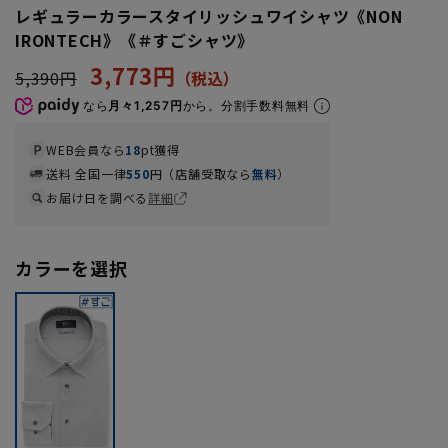
レギュラーカラースタイリッシュワイシャツ《NON
IRONTECH》《＃すごシャツ》
3,773円
5,390円
なら
月々1,257円
から。分割手数料無料
WEB会員なら
18
pt獲得
送料 全国一律
550
円（店舗受取なら
無料
）
お届け日を調べる
詳細
カラーを選択