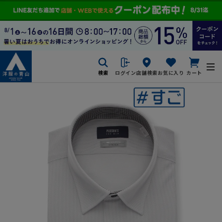
検索
ログイン
店舗検索
お気に入り
カート