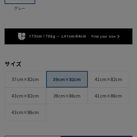
グレー
173cm / 70kg
L41cm/84cm
Find your size
サイズ
37cm×82cm
39cm×82cm
41cm×82cm
43cm×82cm
39cm×86cm
41cm×86cm
43cm×86cm