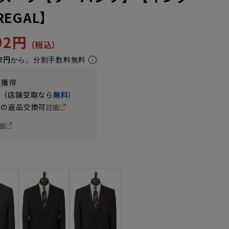
EGAL】
392円
2円
から。分割手数料無料
t獲得
円（店舗受取なら
無料
）
の返品交換可
詳細
細