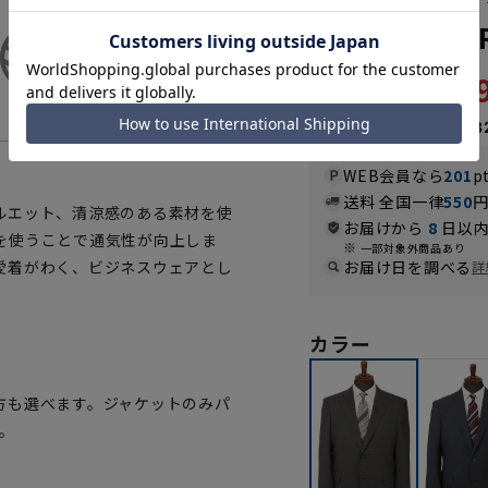
&トール】【R
40,
50,490円
なら
月々6,73
WEB会員なら
201
p
送料 全国一律
550
ルエット、清涼感のある素材を使
お届けから
8
日以内
を使うことで通気性が向上しま
一部対象外商品あり
愛着がわく、ビジネスウェアとし
お届け日を調べる
詳
カラー
方も選べます。ジャケットのみパ
。