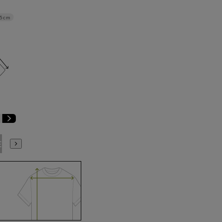
.5cm
E9
BE10
E3
E4
E5
E6
E7
E8
E9
E10
K