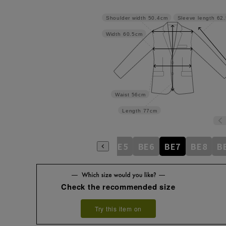
Shoulder width
50.4cm
Sleeve length
62
Width
60.5cm
Waist
56cm
Length
77cm
BE1
BE2
BE3
BE4
BE5
BE6
BE7
BE8
B
Check the recommended size
Try this item on