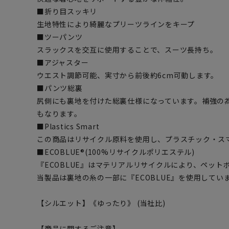
■折り目スッキリ
生地特性により綺麗なプリーツラインをキープ
■ツーパンツ
スラックスを交互に使用することで、スーツ長持ち。
■アジャスター
ウエスト調節可能、実寸から前後約6cm可動します。
■パンツ総裏
尻側にも裏地を付けた総裏仕様になっています。補強の
もなります。
■Plastics Smart
この商品はリサイクル原料を使用し、プラスチック・ス
■ECOBLUE®(100%リサイクルポリエステル)
『ECOBLUE』はマテリアルリサイクルにより、ペッ
当製品は裏地の糸の一部に『ECOBLUE』を使用してい
【シルエット】《ゆったり》 (当社比)
【商品に関するご注意】