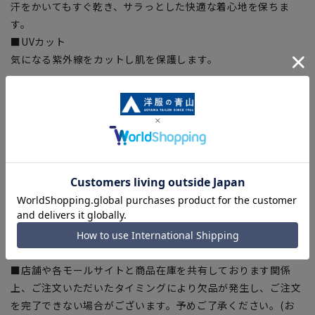
汗をかいてもすぐ乾き、サラっとした快適な着心地を保ちま
す。
■UVカット
気になる紫外線をカットし肌を保護します。
【シルエット】《やや細め(スッキリ)》(当社比)
【商品に関するご注意】
■ゆとり感には個人差があります。サイズ表を確認の上、ご購
入の目安としてご利用ください。
■ブラウザやお使いのモニター環境、室内外等の撮影時の環境
下での光加減により、実際の商品と掲載画像の色味が異なる場
合がございます。
■生地や仕様・デザインにより、着用感や実際のサイズ表に若
干の誤差が生じる場合がございます。予めご了承ください。
■店舗や各モールサイトと商品在庫を共有しております関係
上、ご注文いただいたタイミングにより欠品が発生し、ご注文
を完了できない場合がございます。予めご了承ください。(お