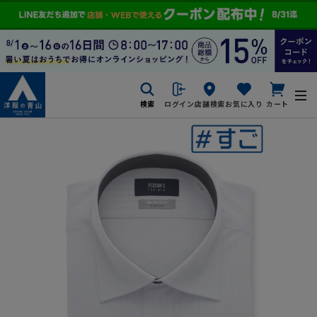
検索
ログイン
店舗検索
お気に入り
カート