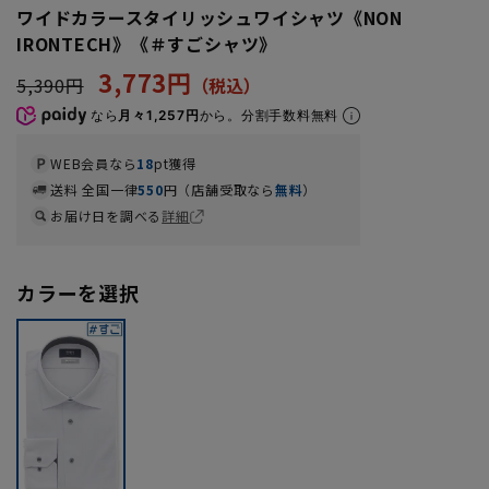
ワイドカラースタイリッシュワイシャツ《NON
IRONTECH》《＃すごシャツ》
3,773円
5,390円
なら
月々1,257円
から。分割手数料無料
WEB会員なら
18
pt獲得
送料 全国一律
550
円（店舗受取なら
無料
）
お届け日を調べる
詳細
カラーを選択