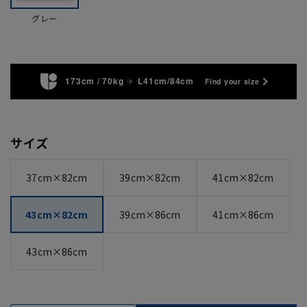
グレー
173cm / 70kg
L41cm/84cm
Find your size
サイズ
37cm×82cm
39cm×82cm
41cm×82cm
43cm×82cm
39cm×86cm
41cm×86cm
43cm×86cm