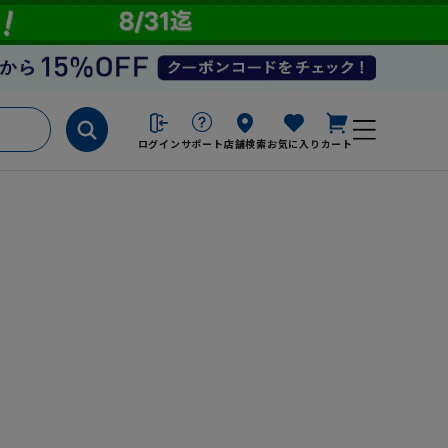
ログイン
サポート
店舗検索
お気に入り
カート