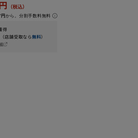
3円
7円
から。分割手数料無料
獲得
円（店舗受取なら
無料
）
細