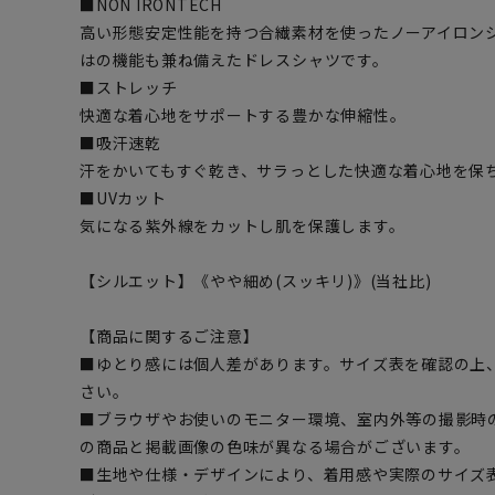
■NON IRONTECH
高い形態安定性能を持つ合繊素材を使ったノーアイロン
はの機能も兼ね備えたドレスシャツです。
■ストレッチ
快適な着心地をサポートする豊かな伸縮性。
■吸汗速乾
汗をかいてもすぐ乾き、サラっとした快適な着心地を保
■UVカット
気になる紫外線をカットし肌を保護します。
【シルエット】《やや細め(スッキリ)》(当社比)
【商品に関するご注意】
■ゆとり感には個人差があります。サイズ表を確認の上
さい。
■ブラウザやお使いのモニター環境、室内外等の撮影時
の商品と掲載画像の色味が異なる場合がございます。
■生地や仕様・デザインにより、着用感や実際のサイズ