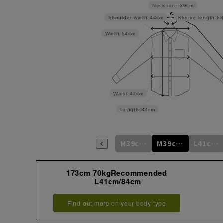
Neck size
39cm
Shoulder width
44cm
Sleeve length
8
Width
54cm
Waist
47cm
Length
82cm
M39cm/80cm
M39cm/82cm
M39cm/84cm
M39cm/86cm
M39cm/88cm
L41cm/82cm
173cm 70kgRecommended
L41cm/84cm
Find out more on your body type