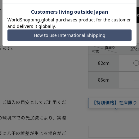
シャツ。進化した合成繊維ならで
173cm / 70
サイズ
首周り
ちます。
37c
裄丈
82cm
―
86cm
、ご購入の目安としてご利用くだ
【特別価格】在庫限り
の環境下での光加減により、実際
表に若干の誤差が生じる場合がご