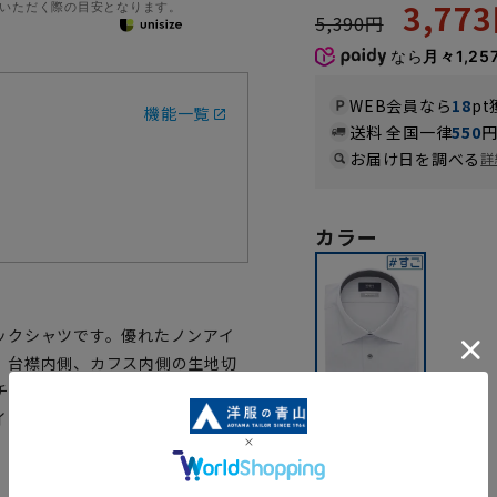
3,77
いただく際の目安となります。
5,390円
なら
月々1,25
WEB会員なら
18
pt
機能一覧
送料 全国一律
550
お届け日を調べる
詳
カラー
ックシャツです。優れたノンアイ
。台襟内側、カフス内側の生地切
チ機能により、一日中快適でスト
イロンシャツです。
グレー