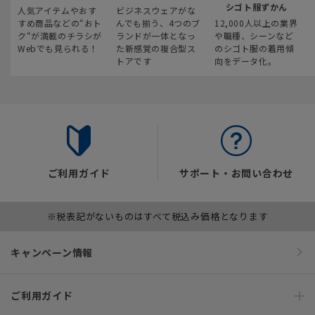
シゴト服ずかん
人気アイテムやおす
ビジネスウェアがな
すめ商品などの“おト
んでも揃う、4つのブ
12,000人以上の業界
ク“が満載のチラシが
ランドが一体となっ
や職種、シーンなど
Webでも見られる！
た新感覚の複合型ス
のシゴト服の着用傾
トアです
向をデータ化。
ご利用ガイド
サポート・お問い合わせ
※税表記がないものはすべて税込み価格となります
キャンペーン情報
ご利用ガイド