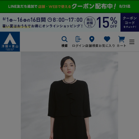
検索
ログイン
店舗検索
お気に入り
カート