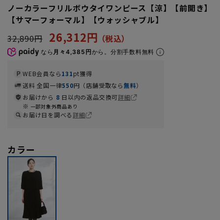
ノーカラーフリルボウタイワンピース【涼】【前開き】
【サマーフォーマル】【ウォッシャブル】
26,312円
32,890円
なら
月々4,385円
から。分割手数料無料
WEB会員なら
131
pt獲得
送料 全国一律
550
円（店舗受取なら
無料
）
お届けから
8
日以内の返品交換可
詳細
一部対象外商品あり
お届け日を調べる
詳細
カラー