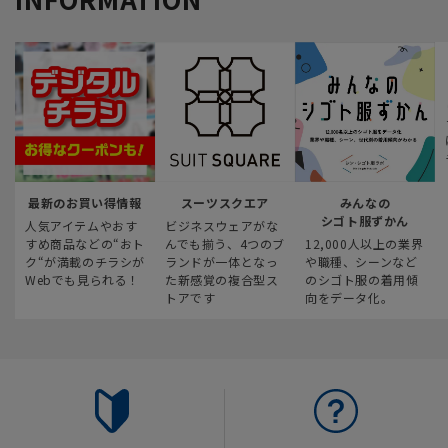
最新のお買い得情報
スーツスクエア
みんなの
シゴト服ずかん
人気アイテムやおす
ビジネスウェアがな
すめ商品などの“おト
んでも揃う、4つのブ
12,000人以上の業界
ク“が満載のチラシが
ランドが一体となっ
や職種、シーンなど
Webでも見られる！
た新感覚の複合型ス
のシゴト服の着用傾
トアです
向をデータ化。