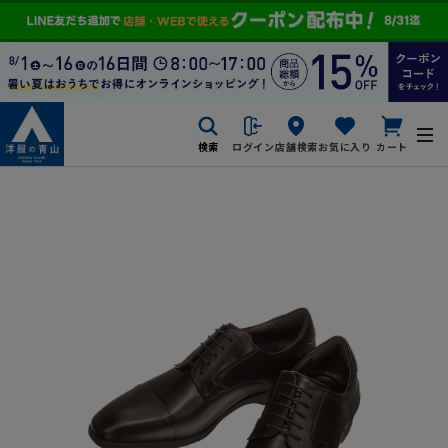
検索
ログイン
店舗検索
お気に入り
カート