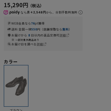
15,290円
なら
月々2,548円
から。分割手数料無料
WEB会員なら
76
pt獲得
送料 全国一律
550
円（店舗受取なら
無料
）
お届けから
8
日以内の返品交換可
詳細
一部対象外商品あり
お届け日を調べる
詳細
カラー
ブラウン