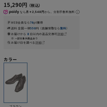
15,290円
なら
月々2,548円
から。分割手数料無料
WEB会員なら
76
pt獲得
送料 全国一律
550
円（店舗受取なら
無料
）
お届けから
8
日以内の返品交換可
詳細
一部対象外商品あり
お届け日を調べる
詳細
カラー
ブラウン