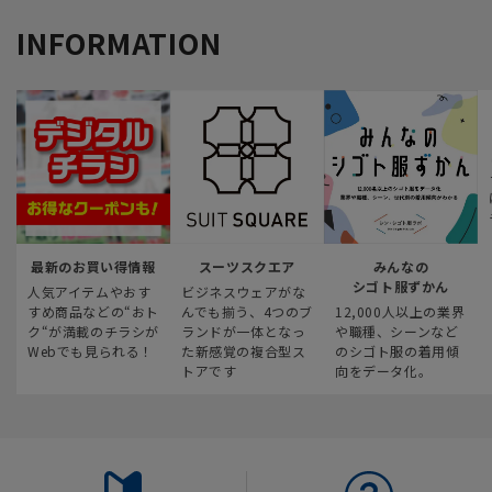
INFORMATION
最新のお買い得情報
スーツスクエア
みんなの
シゴト服ずかん
人気アイテムやおす
ビジネスウェアがな
すめ商品などの“おト
んでも揃う、4つのブ
12,000人以上の業界
ク“が満載のチラシが
ランドが一体となっ
や職種、シーンなど
Webでも見られる！
た新感覚の複合型ス
のシゴト服の着用傾
トアです
向をデータ化。