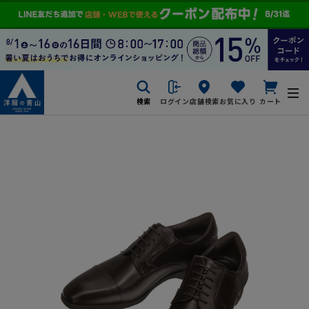
検索
ログイン
店舗検索
お気に入り
カート