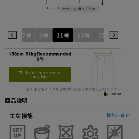
Hem width
17cm
5号
7号
9号
11号
13号
15号
17号
158cm 51kgRecommended
9号
Find out more on your
body type
あくまでもサイズをご検討いただく際の目安となります。
商品説明
主な機能
機能一覧