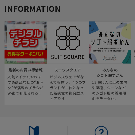
INFORMATION
最新のお買い得情報
スーツスクエア
みんなの
シゴト服ずかん
人気アイテムやおす
ビジネスウェアがな
すめ商品などの“おト
んでも揃う、4つのブ
12,000人以上の業界
ク“が満載のチラシが
ランドが一体となっ
や職種、シーンなど
Webでも見られる！
た新感覚の複合型ス
のシゴト服の着用傾
トアです
向をデータ化。