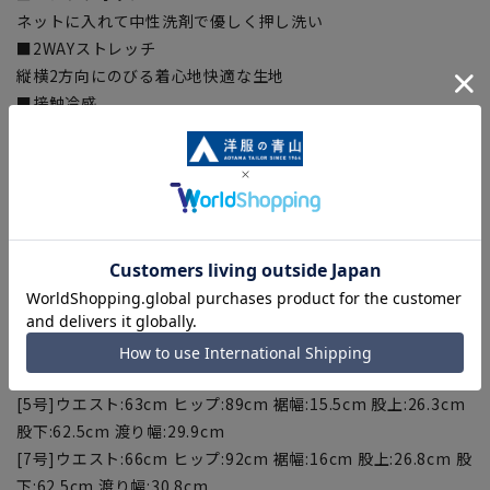
ネットに入れて中性洗剤で優しく押し洗い
■2WAYストレッチ
縦横2方向にのびる着心地快適な生地
■接触冷感
肌に触れると冷たく、夏でも快適に涼しさを感じる素材
■UVカット
気になる紫外線を遮断
【お直しについて】
こちらの商品の裾直しをする場合は店舗にて承ります。補正料
金については店舗へお問い合わせください。商品の股下以上の
長さの調節は出来ません、予めご了承ください。
【サイズスペック】
[5号]ウエスト:63cm ヒップ:89cm 裾幅:15.5cm 股上:26.3cm
股下:62.5cm 渡り幅:29.9cm
[7号]ウエスト:66cm ヒップ:92cm 裾幅:16cm 股上:26.8cm 股
下:62.5cm 渡り幅:30.8cm