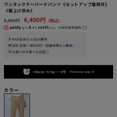
ワンタックテーパードパンツ《セットアップ着用可》
《裾上げ済み》
4,400円
8,800円
なら
月々1,466円
から。分割手数料無料
WEB会員なら
22
pt獲得
送料 全国一律
550
円（店舗受取なら
無料
）
お届け日を調べる
詳細
158cm / 51kg
9号
Find your size
カラー