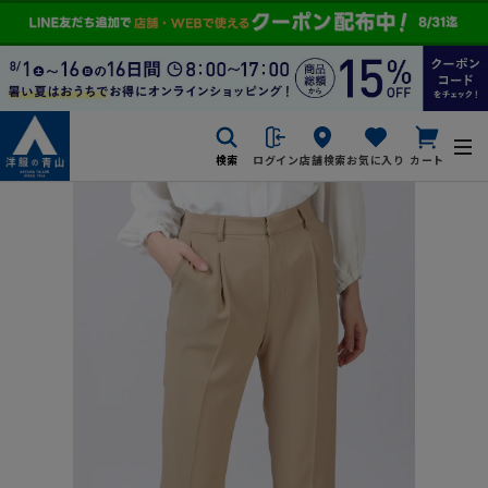
検索
ログイン
店舗検索
お気に入り
カート