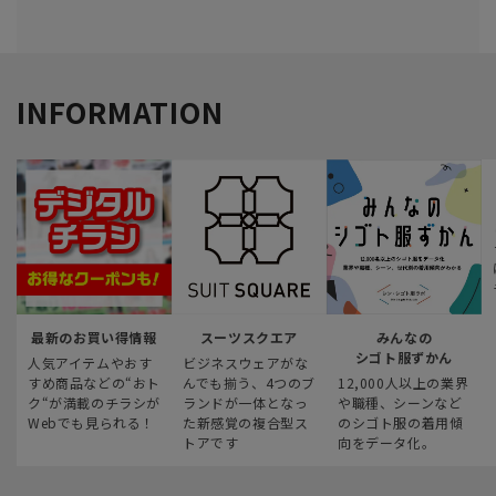
INFORMATION
最新のお買い得情報
スーツスクエア
みんなの
シゴト服ずかん
人気アイテムやおす
ビジネスウェアがな
すめ商品などの“おト
んでも揃う、4つのブ
12,000人以上の業界
ク“が満載のチラシが
ランドが一体となっ
や職種、シーンなど
Webでも見られる！
た新感覚の複合型ス
のシゴト服の着用傾
トアです
向をデータ化。