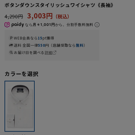
ボタンダウンスタイリッシュワイシャツ《長袖》
3,003円
4,290円
なら
月々1,001円
から。分割手数料無料
WEB会員なら
15
pt獲得
送料 全国一律
550
円（店舗受取なら
無料
）
お届け日を調べる
詳細
カラーを選択