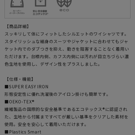
【商品詳細】
スッキリして体にフィットしたシルエットのワイシャツです。
スタイリッシュな細身のスーツやジャケットに合わせてもジャ
ケット内でのダブつきを抑え、動きを阻害することなく着用い
ただけます。台襟内側、カフス内側には汚れが目立ちづらい濃
色生地を使用し、デザイン性をプラスしました。
【仕様・機能】
■SUPER EASY IRON
形態安定性に優れ洗濯後のアイロン掛けも簡単です。
■OEKO-TEX®
繊維製品の国際的な安全基準であるエコテックス®に認証され
た、生地から付属まですべてが厳しい基準をクリアした素材を
使用。安全を安心して着用いただけます。
■Plastics Smart