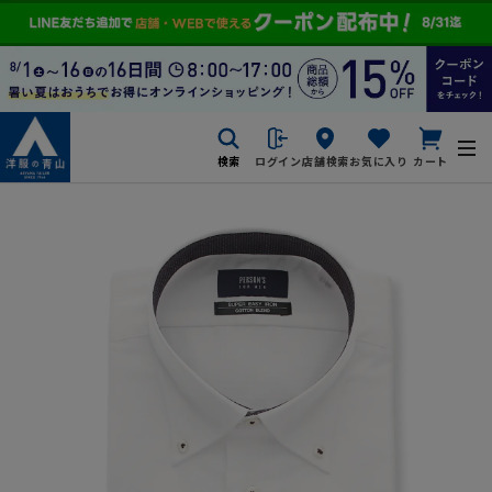
検索
ログイン
店舗検索
お気に入り
カート