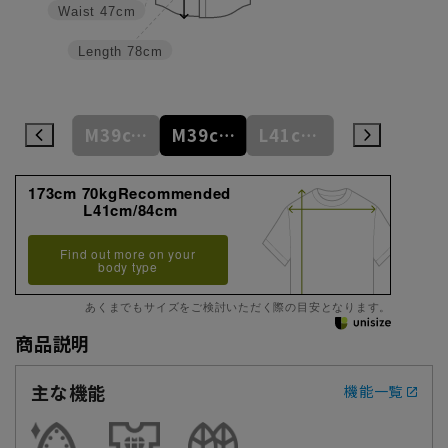
Waist
47cm
Length
78cm
M39cm/84cm
M39cm/86cm
M39cm/88cm
L41cm/82cm
L41cm/84cm
173cm 70kgRecommended
L41cm/84cm
Find out more on your
body type
あくまでもサイズをご検討いただく際の目安となります。
商品説明
主な機能
機能一覧