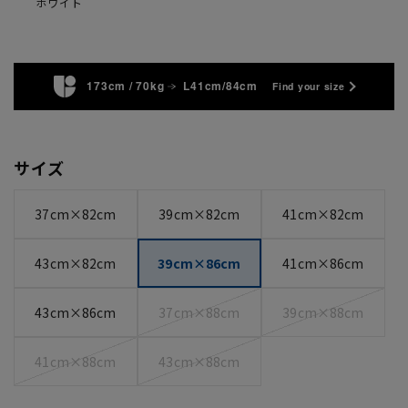
ホワイト
173cm / 70kg
L41cm/84cm
Find your size
サイズ
37cm×82cm
39cm×82cm
41cm×82cm
43cm×82cm
39cm×86cm
41cm×86cm
43cm×86cm
37cm×88cm
39cm×88cm
41cm×88cm
43cm×88cm