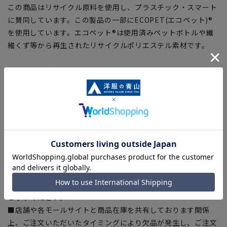
この商品はリサイクル原料を使用し、プラスチック・スマート
に賛同しています。この製品の一部にECOPET(エコペット)®
を使用しています。エコペット®は使用済みペットボトルや繊
維くず等から再生されたリサイクルポリエステル素材です。
【シルエット】《細め(スリム)》 (当社比)
【商品に関するご注意】
■ゆとり感には個人差があります。サイズ表を確認の上、ご購
入の目安としてご利用ください。
■ブラウザやお使いのモニター環境、室内外等の撮影時の環境
下での光加減により、実際の商品と掲載画像の色味が異なる場
合がございます。
■平置き・メジャーでの採寸の為、素材や仕様等により実際の
商品とサイズ表に若干の誤差が生じる場合がございます。予め
ご了承ください。
■店舗や各モールサイトと商品在庫を共有しております関係
上、ご注文いただいたタイミングにより欠品が発生し、ご注文