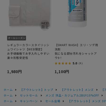
レギュラーカラースタイリッシ
【SMART WASH】エリ・ソデ用
ュワイシャツ【WEB限定】
洗剤
お手頃価格でお手入れしやすい
気になる部分汚れをシャットア
楽々形態安定性
ウト!
5.0
（1）
1,980円
1,100円
ホーム
【アウトレット】トップ
【アウトレット】メンズ
【
ホーム
セットセール
メンズ 洋品・カジュアル2BUY10%OFF
ホーム
キャンペーン
セール会場
【アウトレット】メンズ 30