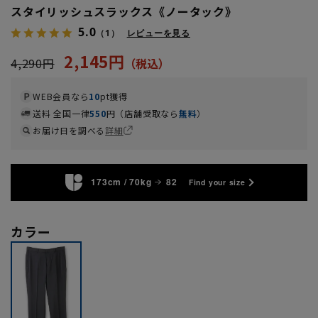
スタイリッシュスラックス《ノータック》
5.0
（1）
レビューを見る
2,145円
4,290円
WEB会員なら
10
pt獲得
送料 全国一律
550
円（店舗受取なら
無料
）
お届け日を調べる
詳細
173cm / 70kg
82
Find your size
カラー