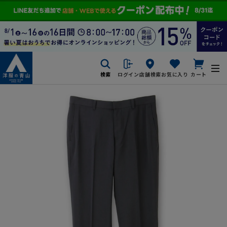
検索
ログイン
店舗検索
お気に入り
カート