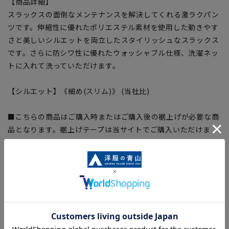
【商品詳細】
スラックスの面倒なメンテナンスを解決してくれる激ラクパン
ツです。伸縮性に優れたポリエステル素材を使用した動きやす
さと美しいシルエットを両立したスタイリッシュなスラックス
です。さらに防シワ性に優れたウォッシャブル仕様、洗濯ネッ
トに入れて洗っていただけます。
【シルエット】《細め(スリム)》 (当社比)
■こちらの商品はご購入時またはご購入後の裾上げが必要な商
品となります。裾上げテープは当サイトでご購入いただけま
す。
裾上げテープ:
SUSOTAPE010
※こちらの商品は在庫切れの場合がございます。
【商品に関するご注意】
■商品画像はサンプルのため、色味やサイズ等の仕様に変更が
ある場合がございますので、予めご了承ください。