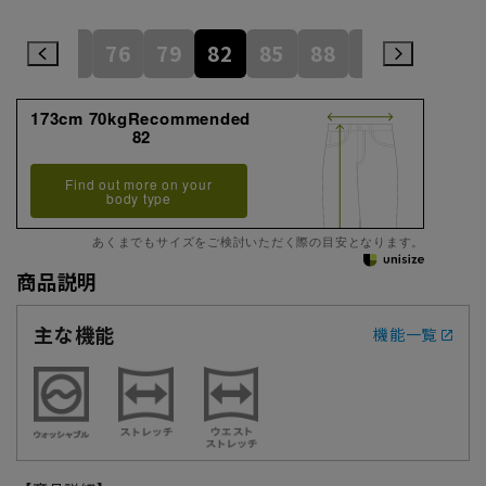
73
76
79
82
85
88
91
94
173cm 70kgRecommended
82
Find out more on your
body type
あくまでもサイズをご検討いただく際の目安となります。
商品説明
主な機能
機能一覧