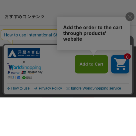
おすすめコンテンツ
ポリシー・企業情報
オーダースーツなら SHITATE
当サイトでは、快適な閲覧体験とコンテンツ改善のためにCookieを使用
しています。閲覧を続けることで、Cookieの使用に同意したものとみな
します。詳細については
プライバシーポリシー
をご確認ください。
OFFICIAL SNS
同意して閉じる