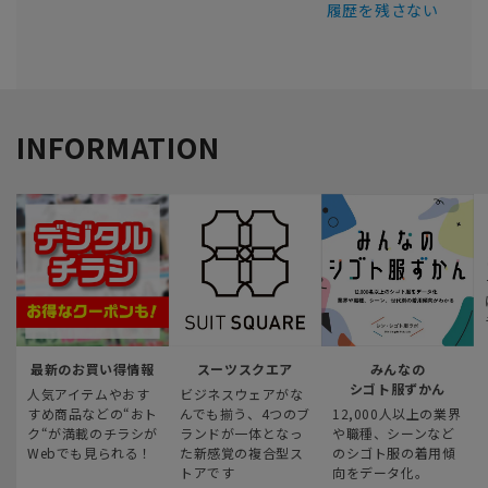
履歴を残さない
INFORMATION
最新のお買い得情報
スーツスクエア
みんなの
シゴト服ずかん
人気アイテムやおす
ビジネスウェアがな
すめ商品などの“おト
んでも揃う、4つのブ
12,000人以上の業界
ク“が満載のチラシが
ランドが一体となっ
や職種、シーンなど
Webでも見られる！
た新感覚の複合型ス
のシゴト服の着用傾
トアです
向をデータ化。