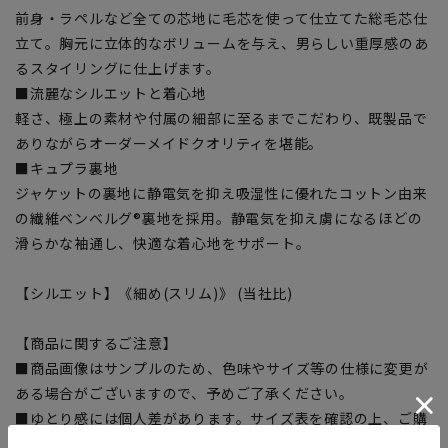
前身・ラペルなど全ての芯地に毛芯を使って仕立てた総毛芯仕
立て。胸元に立体的なボリュームを与え、男らしい重厚感のあ
るスタイリングに仕上げます。
■流麗なシルエットと着心地
軽さ、極上の素材や付属の細部に至るまでこだわり、既製品で
ありながらオーダーメイドクオリティを堪能。
■キュプラ裏地
ジャケットの裏地に静電気を抑え吸湿性に優れたコットン由来
の繊維ベンベルグ®裏地を採用。静電気を抑え虜になるほどの
滑らかな袖通し、快適な着心地をサポート。
【シルエット】《細め(スリム)》 (当社比)
【商品に関するご注意】
■商品画像はサンプルのため、色味やサイズ等の仕様に変更が
ある場合がございますので、予めご了承ください。
■ゆとり感には個人差があります。サイズ表を確認の上、ご購
入の目安としてご利用ください。