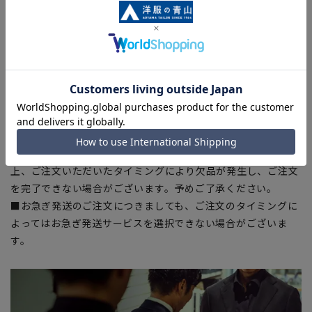
■生地や仕様・デザインにより、着用感や実際のサイズ表に若
干の誤差が生じる場合がございます。予めご了承ください。
■サイズスペックは仕上がりサイズを記載しております。一
部、商品現物におすすめサイズ(ヌードサイズ)を記載している
商品もございます。
■ブラウザやお使いのモニター環境、また撮影時の室内外の光
加減により、実際の商品と掲載画像の色味が異なる場合がござ
います。
■店舗や各モールサイトと商品在庫を共有しております関係
上、ご注文いただいたタイミングにより欠品が発生し、ご注文
を完了できない場合がございます。予めご了承ください。
■お急ぎ発送のご注文につきましても、ご注文のタイミングに
よってはお急ぎ発送サービスを選択できない場合がございま
す。