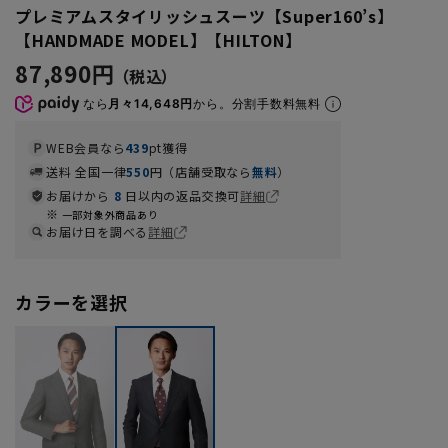
プレミアムスタイリッシュスーツ【Super160’s】
【HANDMADE MODEL】【HILTON】
87,890円
なら
月々14,648円
から。分割手数料無料
WEB会員なら
439
pt獲得
送料 全国一律
550
円（店舗受取なら
無料
）
お届けから
8
日以内の返品交換可
詳細
一部対象外商品あり
お届け日を調べる
詳細
カラーを選択