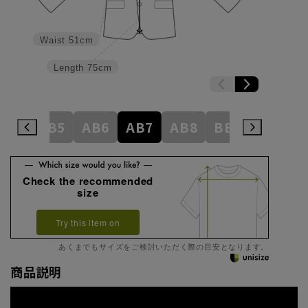
Waist
51cm
Length
75cm
AB4
AB5
AB6
AB7
AB8
BE3
BE4
Check the recommended
size
Try this item on
あくまでもサイズをご検討いただく際の目安となります。
商品説明