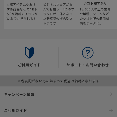
シゴト服ずかん
人気アイテムやおす
ビジネスウェアがな
すめ商品などの“おト
んでも揃う、4つのブ
12,000人以上の業界
ク“が満載のチラシが
ランドが一体となっ
や職種、シーンなど
Webでも見られる！
た新感覚の複合型ス
のシゴト服の着用傾
トアです
向をデータ化。
ご利用ガイド
サポート・お問い合わせ
※税表記がないものはすべて税込み価格となります
キャンペーン情報
ご利用ガイド