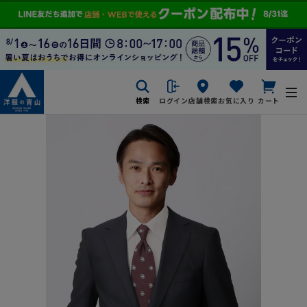
検索
ログイン
店舗検索
お気に入り
カート