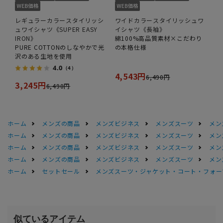
レギュラーカラースタイリッシ
ワイドカラースタイリッシュワ
ュワイシャツ《SUPER EASY
イシャツ《長袖》
IRON》
綿100%高品質素材×こだわり
PURE COTTONのしなやかで光
の本格仕様
沢のある生地を使用
4.0
（4）
4,543円
6,490円
3,245円
6,490円
ホーム
メンズの商品
メンズビジネス
メンズスーツ
メン
ホーム
メンズの商品
メンズビジネス
メンズスーツ
メン
ホーム
メンズの商品
メンズビジネス
メンズスーツ
メン
ホーム
メンズの商品
メンズビジネス
メンズスーツ
メン
ホーム
セットセール
メンズスーツ・ジャケット・コート・フォーマル