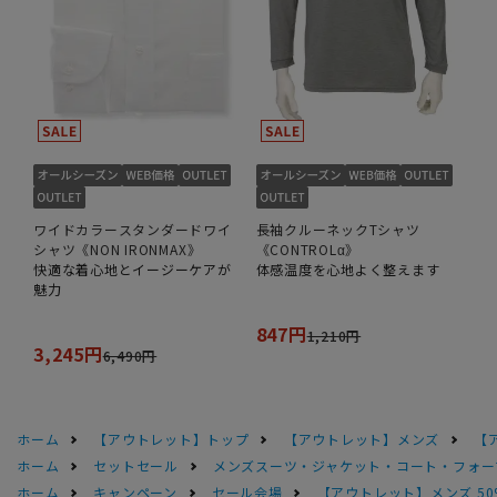
ワイドカラースタンダードワイ
長袖クルーネックTシャツ
シャツ《NON IRONMAX》
《CONTROLα》
快適な着心地とイージーケアが
体感温度を心地よく整えます
魅力
847円
1,210円
3,245円
6,490円
ホーム
【アウトレット】トップ
【アウトレット】メンズ
【
ホーム
セットセール
メンズスーツ・ジャケット・コート・フォーマル
ホーム
キャンペーン
セール会場
【アウトレット】メンズ 50