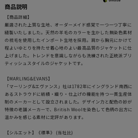
商品説明
【商品詳細】
厳選された上質な生地、オーダーメイド感覚で一つ一つ丁寧に
縫製いたしました。天然の羊毛のカラーを生かした無染色素材
の梳毛を使用したインポート生地を採用。肩から胸元にかけて
程よいゆとりを持たせ着心地のよい最高品質のジャケットに仕
上げました。トレンドを意識しながらも洗練された正統派ブリ
ティッシュスタイルのジャケットです。
【MARLING&EVANS】
「マーリング&エヴァンス」社は1782年にイングランド南西に
あるストラウドに紡績・織り・仕上げの機能を持つ一貫生産体
制のメーカーとして設立されました。デザイン力と配色の妙が
特徴の老舗メーカーで、British Woolを染色して色柄の出方に
温かみを感じる素材に定評があります。
【シルエット】《標準》 (当社比)