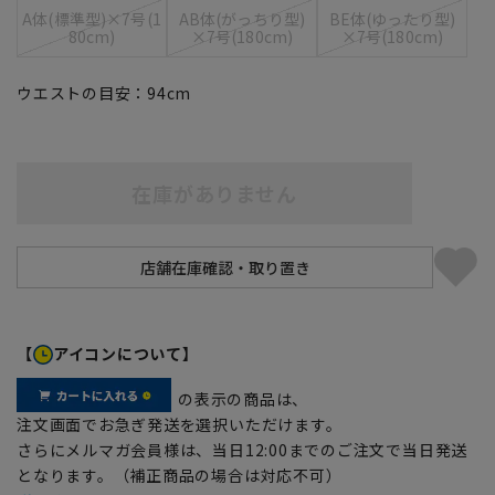
A体(標準型)×7号(1
AB体(がっちり型)
BE体(ゆったり型)
80cm)
×7号(180cm)
×7号(180cm)
ウエストの目安：
94
cm
在庫がありません
【
アイコンについて】
の表示の商品は、
注文画面でお急ぎ発送を選択いただけます。
さらにメルマガ会員様は、当日12:00までのご注文で当日発送
となります。（補正商品の場合は対応不可）