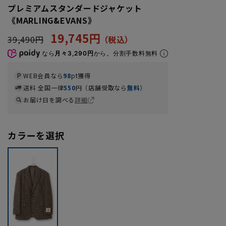
プレミアムスタンダードジャケット
《MARLING&EVANS》
19,745円
39,490円
なら
月々3,290円
から。分割手数料無料
WEB会員なら
98
pt獲得
送料 全国一律
550
円（店舗受取なら
無料
）
お届け日を調べる
詳細
カラーを選択