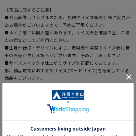
【商品に関するご注意】
■商品画像はサンプルのため、色味やサイズ等の仕様に変更が
ある場合がございますので、予めご了承ください。
■ゆとり感には個人差があります。サイズ表を確認の上、ご購
入の目安としてご利用ください。
■生地や仕様・デザインにより、着用感や実際のサイズ表に若
干の誤差が生じる場合がございます。予めご了承ください。
■サイズスペックは仕上がりサイズを記載しております。一
部、商品現物におすすめサイズ(ヌードサイズ)を記載している
商品もございます。
■ブラウザやお使いのモニター環境、また撮影時の室内外の光
加減により、実際の商品と掲載画像の色味が異なる場合がござ
います。
■店舗や各モールサイトと商品在庫を共有しております関係
上、ご注文いただいたタイミングにより欠品が発生し、ご注文
を完了できない場合がございます。予めご了承ください。
■お急ぎ発送のご注文につきましても、ご注文のタイミングに