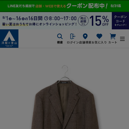
検索
ログイン
店舗検索
お気に入り
カート