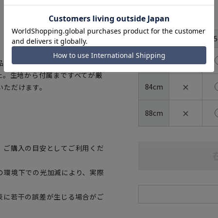
サイズ
首周り
44cm
4
裄丈
✕
80cm
の証「OEKO-
ました。生地から付属まですべてが厳
✕
84cm
いただけます。
✕
88cm
、ご購入の目安としてご利用くだ
の環境下での光加減により、実際
表に若干の誤差が生じる場合がご