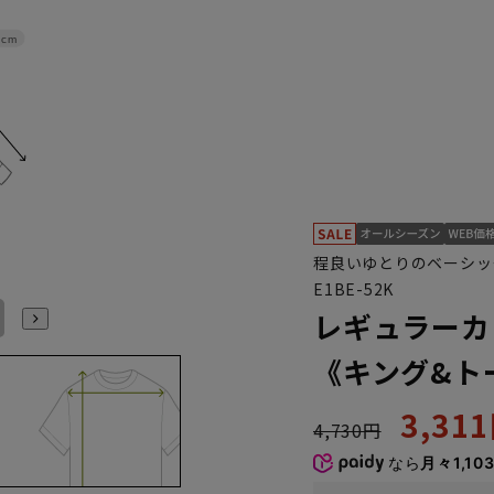
4cm
程良いゆとりのベーシッ
E1BE-52K
レギュラーカ
48cm/80cm
48cm/84cm
48cm/88cm
49cm/80cm
49cm/84cm
49cm/88cm
《キング&ト
3,31
4,730円
なら
月々1,10