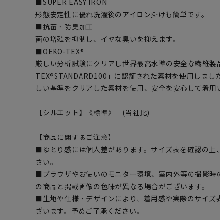
■SUPER EASY IRON
形態安定性に優れ洗濯後のアイロン掛けも簡単です。
■抗菌・防臭加工
菌の増殖を抑制し、イヤな臭いを抑えます。
■OEKO-TEX®
厳しい分析試験にクリアし世界最高水準の安全な繊維製品
TEX®STANDARD100」に認証された素材を使用し
しい基準をクリアした素材を使用、安全を安心して着用
【シルエット】《標準》 (当社比)
【商品に関するご注意】
■ゆとり感には個人差があります。サイズ表を確認の上
さい。
■ブラウザやお使いのモニター環境、室内外等の撮影時
の商品と掲載画像の色味が異なる場合がございます。
■生地や仕様・デザインにより、着用感や実際のサイズ
ざいます。予めご了承ください。