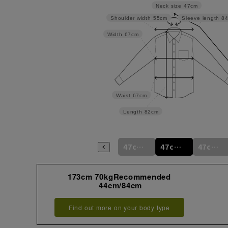
Neck size
47cm
Shoulder width
55cm
Sleeve length
8
Width
67cm
Waist
67cm
Length
82cm
46cm/80cm
46cm/84cm
46cm/88cm
47cm/80cm
47cm/84cm
47cm/88cm
173cm 70kgRecommended
44cm/84cm
Find out more on your body type