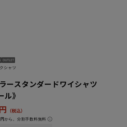
クシャツ
ラースタンダードワイシャツ
50cm/80cm
50cm/84cm
50cm/88cm
44cm/78cm
ール》
1円
3円
から。分割手数料無料