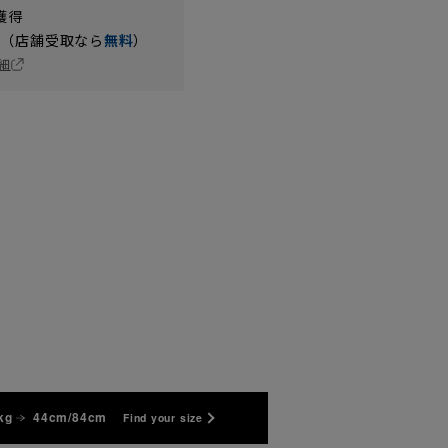
獲得
円（店舗受取なら
無料
）
細
kg
44cm/84cm
Find your size