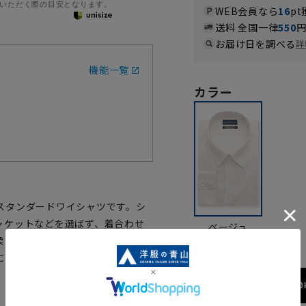
いただく際の目安となります。
WEB会員なら
16
pt
送料 全国一律
550
お届け日を調べる
詳
機能一覧
カラー
スタンダードワイシャツです。シ
ャケットなどを選ばず、着合わせ
ベージュ
柔らかい風合いを持ち合わせた1枚
にくくアイロン掛けも簡単です。
173cm / 70