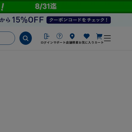
ログイン
サポート
店舗検索
お気に入り
カート