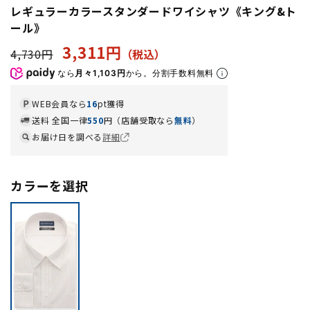
レギュラーカラースタンダードワイシャツ《キング&ト
ール》
3,311円
4,730円
なら
月々1,103円
から。分割手数料無料
WEB会員なら
16
pt獲得
送料 全国一律
550
円（店舗受取なら
無料
）
お届け日を調べる
詳細
カラーを選択