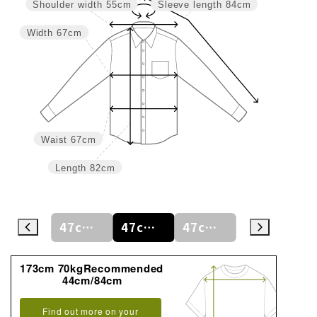
Shoulder width
55cm
Sleeve length
84cm
Width
67cm
Waist
67cm
Length
82cm
46cm/88cm
47cm/80cm
47cm/84cm
47cm/88cm
48cm/80cm
173cm 70kgRecommended
44cm/84cm
Find out more on your