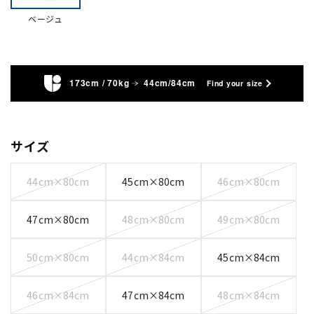
ベージュ
173cm / 70kg
44cm/84cm
Find your size
サイズ
44cm×80cm
45cm×80cm
46cm×80cm
47cm×80cm
48cm×80cm
49cm×80cm
50cm×80cm
44cm×84cm
45cm×84cm
46cm×84cm
47cm×84cm
48cm×84cm