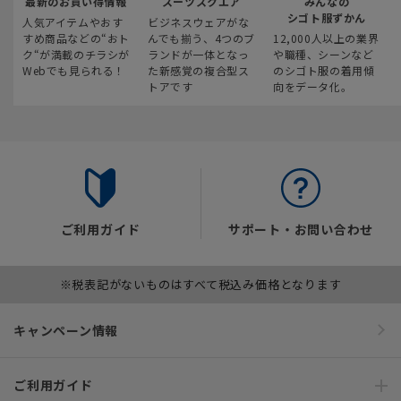
最新のお買い得情報
スーツスクエア
みんなの
シゴト服ずかん
人気アイテムやおす
ビジネスウェアがな
すめ商品などの“おト
んでも揃う、4つのブ
12,000人以上の業界
ク“が満載のチラシが
ランドが一体となっ
や職種、シーンなど
Webでも見られる！
た新感覚の複合型ス
のシゴト服の着用傾
トアです
向をデータ化。
ご利用ガイド
サポート・お問い合わせ
※税表記がないものはすべて税込み価格となります
キャンペーン情報
ご利用ガイド