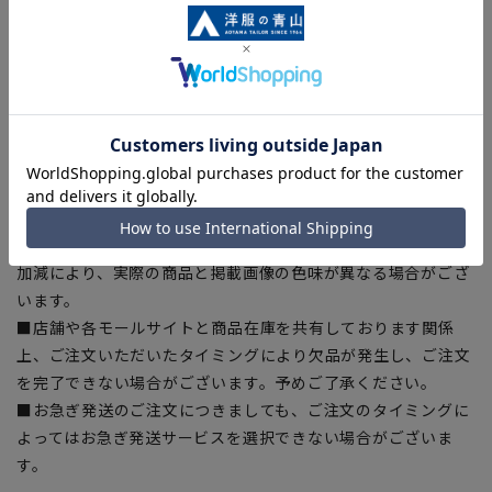
ある場合がございますので、予めご了承ください。
■ゆとり感には個人差があります。サイズ表を確認の上、ご購
入の目安としてご利用ください。
■生地や仕様・デザインにより、着用感や実際のサイズ表に若
干の誤差が生じる場合がございます。予めご了承ください。
■サイズスペックは仕上がりサイズを記載しております。一
部、商品現物におすすめサイズ(ヌードサイズ)を記載している
商品もございます。
■ブラウザやお使いのモニター環境、また撮影時の室内外の光
加減により、実際の商品と掲載画像の色味が異なる場合がござ
います。
■店舗や各モールサイトと商品在庫を共有しております関係
上、ご注文いただいたタイミングにより欠品が発生し、ご注文
を完了できない場合がございます。予めご了承ください。
■お急ぎ発送のご注文につきましても、ご注文のタイミングに
よってはお急ぎ発送サービスを選択できない場合がございま
す。