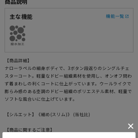
商品説明
主な機能
機能一覧
【商品詳細】
ナローラペルの細身ボディで、3ボタン段返りのシングルチェ
スターコート。軽量なドビー組織素材を使用し、オンオフ問わ
ず着まわしの利くコートに仕上がっています。ウールライクで
膨らみ感のある杢調のドビー組織のポリエステル素材、軽量で
ソフトな風合いに仕上げています。
【シルエット】《細め(スリム)》 (当社比)
【商品に関するご注意】
■商品画像はサンプルのため、色味やサイズ等の仕様に変更が