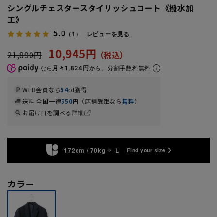
シングルチェスタースタイリッシュコート《撥水加
工》
5.0
（1）
レビューを見る
10,945円
21,890円
なら
月々1,824円
から。分割手数料無料
WEB会員なら
54
pt獲得
送料 全国一律
550
円（店舗受取なら
無料
）
お届け日を調べる
詳細
172cm / 70kg
L
Find your size
カラー