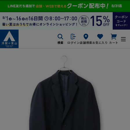
検索
ログイン
店舗検索
お気に入り
カート