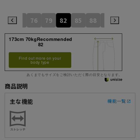
73
76
79
82
85
88
91
94
173cm 70kgRecommended
82
Find out more on your
body type
あくまでもサイズをご検討いただく際の目安となります。
商品説明
主な機能
機能一覧