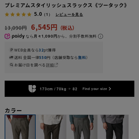
プレミアムスタイリッシュスラックス《ツータック》
5.0
（1）
レビューを見る
6,545円
13,090円
なら
月々1,090円
から。分割手数料無料
WEB会員なら
32
pt獲得
送料 全国一律
550
円（店舗受取なら
無料
）
お届け日を調べる
詳細
173cm / 70kg
82
Find your size
カラー