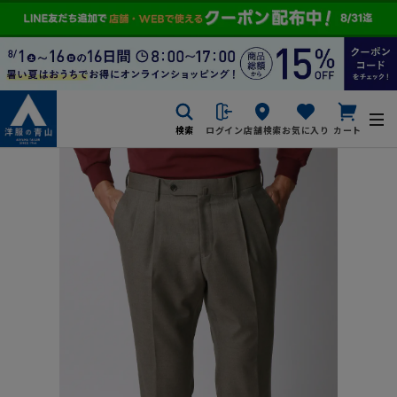
検索
ログイン
店舗検索
お気に入り
カート