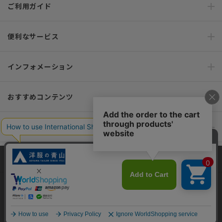
ご利用ガイド
便利なサービス
インフォメーション
おすすめコンテンツ
ポリシー・企業情報
オーダースーツなら SHITATE
当サイトでは、快適な閲覧体験とコンテンツ改善のためにCookieを使用
しています。閲覧を続けることで、Cookieの使用に同意したものとみな
します。詳細については
プライバシーポリシー
をご確認ください。
OFFICIAL SNS
同意して閉じる