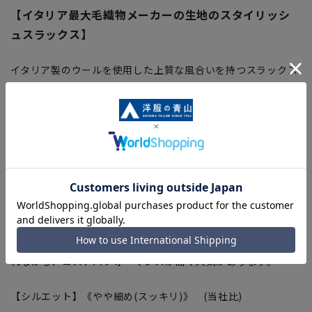
【イタリア最大毛織物メーカーの生地のスタイリッシ
ュスラックス】
イタリア製のウールを使用した上質な風合いを持つスラックス
です。ツータック仕様でヒップからモモに適度なゆとりを与え
ながら、裾にかけてはスッキリとしたスタイリッシュなテーパ
ードシルエットに仕上げました。ジャケットとの相性も良く、
トレンドを意識したスマートな着こなしを演出します。
【ブランド・生地】
■MARLANE
1952年に創業、イタリアのウール織物産地であるビエラ地方
にある、高級生地メーカーです。「マルラーネ」は「グアベ
ロ」のセカンドラインとして、トレンドのエッセンスを取り入
れながら、コストパフォーマンスが高く人気があります。
【シルエット】《やや細め(スッキリ)》 (当社比)