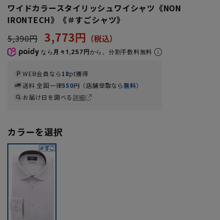
ワイドカラースタイリッシュワイシャツ《NON
IRONTECH》《＃すごシャツ》
3,773円
5,390円
なら
月々1,257円
から。分割手数料無料
WEB会員なら
18
pt獲得
送料 全国一律
550
円（店舗受取なら
無料
）
お届け日を調べる
詳細
カラーを選択