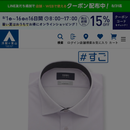
検索
ログイン
店舗検索
お気に入り
カート