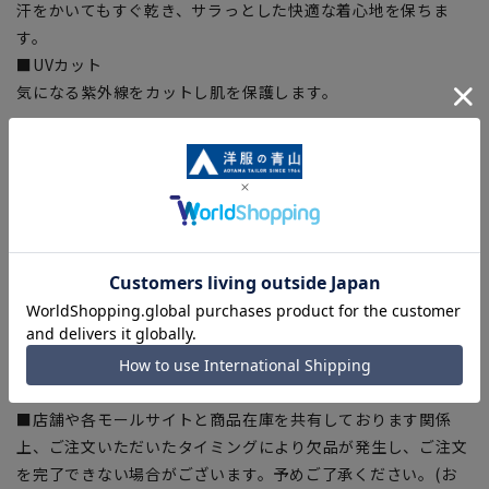
汗をかいてもすぐ乾き、サラっとした快適な着心地を保ちま
す。
■UVカット
気になる紫外線をカットし肌を保護します。
【シルエット】《細め(スリム)》 (当社比)
【商品に関するご注意】
■ゆとり感には個人差があります。サイズ表を確認の上、ご購
入の目安としてご利用ください。
■ブラウザやお使いのモニター環境、室内外等の撮影時の環境
下での光加減により、実際の商品と掲載画像の色味が異なる場
合がございます。
■生地や仕様・デザインにより、着用感や実際のサイズ表に若
干の誤差が生じる場合がございます。予めご了承ください。
■店舗や各モールサイトと商品在庫を共有しております関係
上、ご注文いただいたタイミングにより欠品が発生し、ご注文
を完了できない場合がございます。予めご了承ください。(お