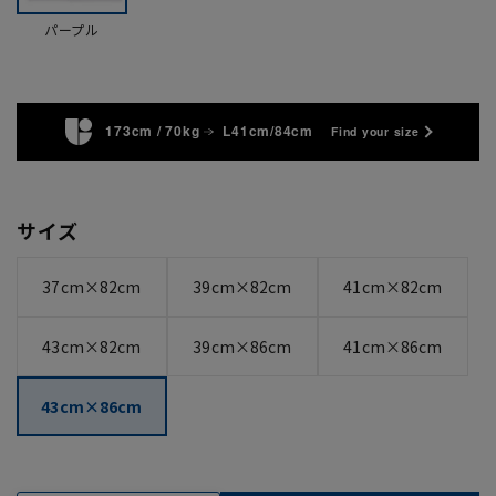
パープル
173cm / 70kg
L41cm/84cm
Find your size
サイズ
37cm×82cm
39cm×82cm
41cm×82cm
43cm×82cm
39cm×86cm
41cm×86cm
43cm×86cm