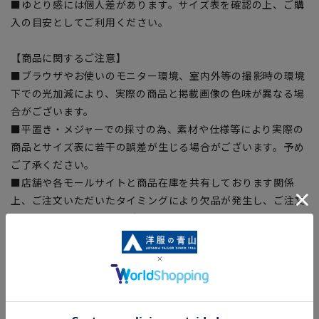
■ゆとり感には個人差があります。サイズ表を確認の上、ご購
入の目安としてご利用ください。
【商品に関するご注意】
■ブラウザやお使いのモニター環境、室内外等の撮影時の環境
下での光加減により、実際の商品と掲載画像の色味が異なる場
合がございます。
■平置き・メジャーでの採寸の為、素材や仕様等により実際の
商品とサイズ表に若干の誤差が生じる場合がございます。予め
ご了承ください。
■店舗や各モールサイトと商品在庫を共有しております関係
上、ご注文いただいたタイミングにより欠品が発生し、ご注文
を完了できない場合がございます。予めご了承ください。（お
急ぎ発送のご注文につきましても、ご注文のタイミングによっ
てはお急ぎ発送サービスを選択できない場合がございます。)