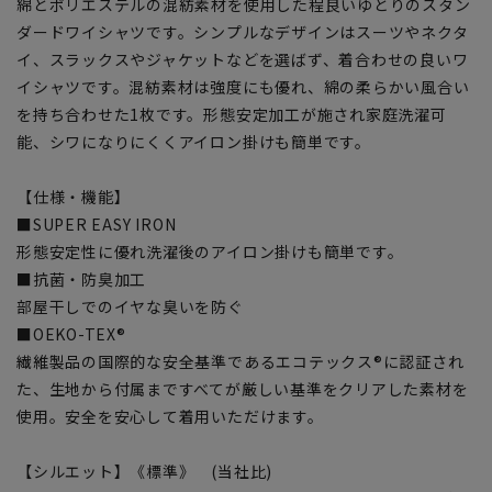
綿とポリエステルの混紡素材を使用した程良いゆとりのスタン
ダードワイシャツです。シンプルなデザインはスーツやネクタ
イ、スラックスやジャケットなどを選ばず、着合わせの良いワ
イシャツです。混紡素材は強度にも優れ、綿の柔らかい風合い
を持ち合わせた1枚です。形態安定加工が施され家庭洗濯可
能、シワになりにくくアイロン掛けも簡単です。
【仕様・機能】
■SUPER EASY IRON
形態安定性に優れ洗濯後のアイロン掛けも簡単です。
■抗菌・防臭加工
部屋干しでのイヤな臭いを防ぐ
■OEKO-TEX®
繊維製品の国際的な安全基準であるエコテックス®に認証され
た、生地から付属まですべてが厳しい基準をクリアした素材を
使用。安全を安心して着用いただけます。
【シルエット】《標準》 (当社比)