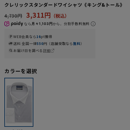
クレリックスタンダードワイシャツ《キング&トール》
3,311円
4,730円
なら
月々1,103円
から。分割手数料無料
WEB会員なら
16
pt獲得
送料 全国一律
550
円（店舗受取なら
無料
）
お届け日を調べる
詳細
カラーを選択