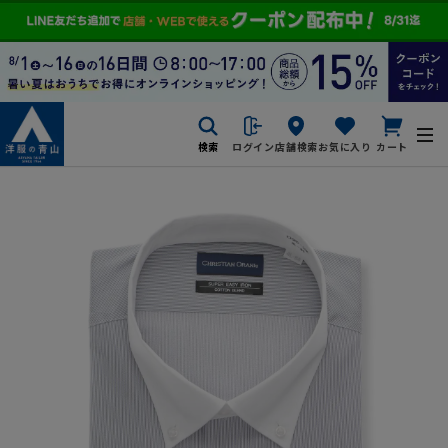
検索
ログイン
店舗検索
お気に入り
カート