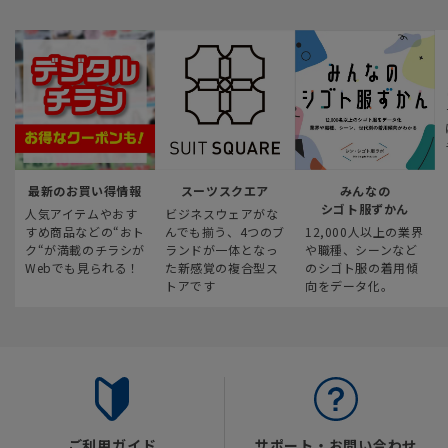
最新のお買い得情報
スーツスクエア
みんなの
シゴト服ずかん
人気アイテムやおす
ビジネスウェアがな
すめ商品などの“おト
んでも揃う、4つのブ
12,000人以上の業界
ク“が満載のチラシが
ランドが一体となっ
や職種、シーンなど
Webでも見られる！
た新感覚の複合型ス
のシゴト服の着用傾
トアです
向をデータ化。
ご利用ガイド
サポート・お問い合わせ