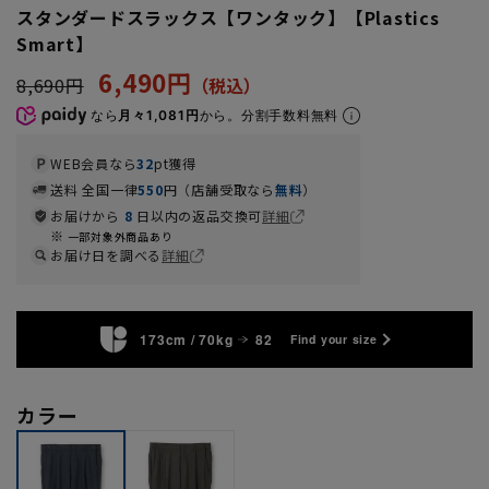
スタンダードスラックス【ワンタック】【Plastics
Smart】
6,490円
8,690円
なら
月々1,081円
から。分割手数料無料
WEB会員なら
32
pt獲得
送料 全国一律
550
円（店舗受取なら
無料
）
お届けから
8
日以内の返品交換可
詳細
一部対象外商品あり
お届け日を調べる
詳細
173cm / 70kg
82
Find your size
カラー