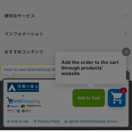
便利なサービス
インフォメーション
おすすめコンテンツ
ポリシー・企業情報
オーダースーツなら SHITATE
当サイトでは、快適な閲覧体験とコンテンツ改善のためにCookieを使用
しています。閲覧を続けることで、Cookieの使用に同意したものとみな
します。詳細については
プライバシーポリシー
をご確認ください。
OFFICIAL SNS
同意して閉じる