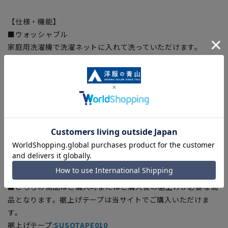
【仕様・機能】
■ウォッシャブル
家庭用洗濯機で洗濯ネットに入れて洗っていただけます。
■アジャスター
パンツのウエストが実寸から前後約6cm可動、ウエストが楽に
広がり窮屈感を解消。
■Plastics Smart
この商品はリサイクル原料を使用し、プラスチック・スマート
に賛同しています。本製品の表素材には、再生ポリエステル
35％を使用した生地を使用しています。
【シルエット】《標準》 (当社比)
■こちらの商品はご購入時またはご購入後の裾上げが必要な商
品となります。裾上げテープは当サイトでご購入いただけま
す。
裾上げテープ:
SUSOTAPE010