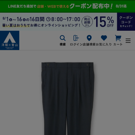
検索
ログイン
店舗検索
お気に入り
カート