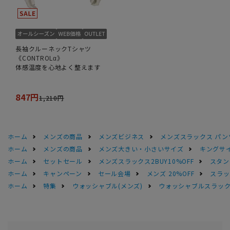
長袖クルーネックTシャツ
《CONTROLα》
体感温度を心地よく整えます
847円
1,210円
ホーム
メンズの商品
メンズビジネス
メンズスラックス パン
ホーム
メンズの商品
メンズ大きい・小さいサイズ
キングサイ
ホーム
セットセール
メンズスラックス2BUY10%OFF
スタン
ホーム
キャンペーン
セール会場
メンズ 20%OFF
スラック
ホーム
特集
ウォッシャブル(メンズ)
ウォッシャブルスラック