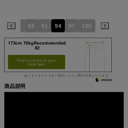
82
85
88
91
94
97
100
105
110
173cm 70kgRecommended
82
Find out more on your
body type
あくまでもサイズをご検討いただく際の目安となります。
商品説明