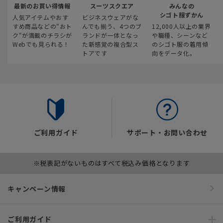
最新のお買い得情報
スーツスクエア
みんなの
シゴト服ずかん
人気アイテムやおす
ビジネスウェアがな
すめ商品などの“おト
んでも揃う、4つのブ
12,000人以上の業界
ク“が満載のチラシが
ランドが一体となっ
や職種、シーンなど
Webでも見られる！
た新感覚の複合型ス
のシゴト服の着用傾
トアです
向をデータ化。
ご利用ガイド
サポート・お問い合わせ
※税表記がないものはすべて税込み価格となります
キャンペーン情報
ご利用ガイド