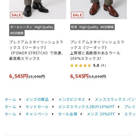
プレミアムスタイリッシュスラ
プレミアムスタイリッシュスラ
ックス《ツータック》
ックス《ツータック》
《POWER STRETCH》で快適、
上質感と高級感のあるウール
最高級スラックス
100%スラックス!
5.0
（1）
6,545円
6,545円
13,090円
13,090円
ホーム
メンズの商品
メンズビジネス
メンズスラックス パン
ホーム
セットセール
メンズスラックス2BUY10%OFF
プレミ
ホーム
キャンペーン
セール会場
メンズ 20%OFF
スラック