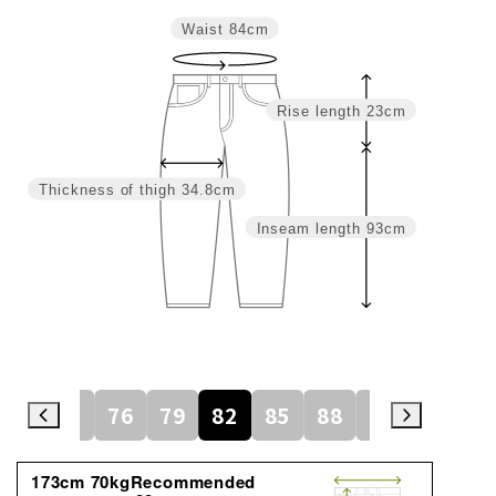
Waist
84cm
Rise length
23cm
Thickness of thigh
34.8cm
Inseam length
93cm
73
76
79
82
85
88
91
94
173cm 70kgRecommended