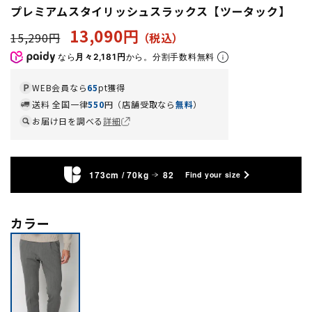
プレミアムスタイリッシュスラックス【ツータック】
13,090円
15,290円
なら
月々2,181円
から。分割手数料無料
WEB会員なら
65
pt獲得
送料 全国一律
550
円（店舗受取なら
無料
）
お届け日を調べる
詳細
173cm / 70kg
82
Find your size
カラー