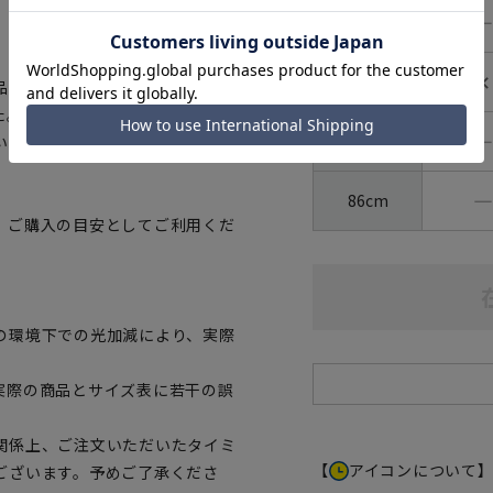
―
80cm
✕
82cm
の証「OEKO-
ました。生地から付属まですべてが厳
―
84cm
いただけます。
―
86cm
、ご購入の目安としてご利用くだ
の環境下での光加減により、実際
実際の商品とサイズ表に若干の誤
関係上、ご注文いただいたタイミ
【
アイコンについて
ございます。予めご了承くださ