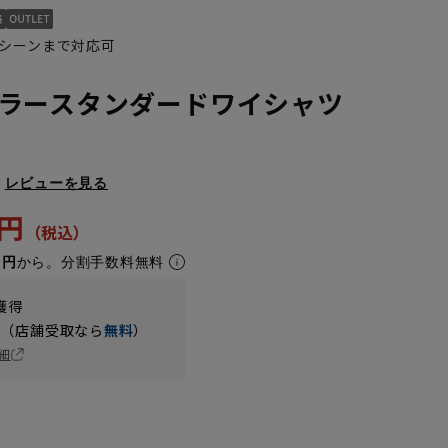
シーンまで対応可
ラースタンダードワイシャツ
レビューを見る
3円
1円
から。分割手数料無料
5L49cm/84cm
5L49cm/88cm
LL43cm/80cm
LL43cm/78cm
S37cm/86cm
S37cm/88cm
獲得
円（店舗受取なら
無料
）
細