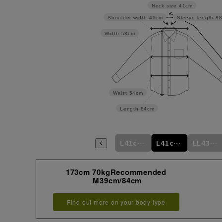
Neck size
41cm
Shoulder width
49cm
Sleeve length
8
Width
58cm
Waist
54cm
Length
84cm
L41cm/80cm
L41cm/82cm
L41cm/84cm
L41cm/86cm
L41cm/88cm
LL43cm/82cm
173cm 70kgRecommended
M39cm/84cm
Find out more on your body type