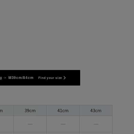
g
M39cm/84cm
Find your size
m
39cm
41cm
43cm
―
―
―