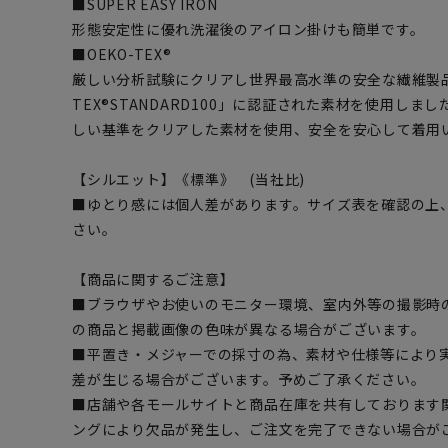
■SUPER EASY IRON
形態安定性に優れ洗濯後のアイロン掛けも簡単です。
■OEKO-TEX®
厳しい分析試験にクリアし世界最高水準の安全な繊維製品
TEX®STANDARD100」に認証された素材を使用し
しい基準をクリアした素材を使用、安全を安心して着用
【シルエット】《標準》 (当社比)
■ゆとり感には個人差があります。サイズ表を確認の上
さい。
【商品に関するご注意】
■ブラウザやお使いのモニター環境、室内外等の撮影時
の商品と掲載画像の色味が異なる場合がございます。
■平置き・メジャーでの採寸の為、素材や仕様等により
差が生じる場合がございます。予めご了承ください。
■店舗や各モールサイトと商品在庫を共有しております
ングにより欠品が発生し、ご注文を完了できない場合が