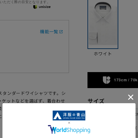
いただく際の目安となります。
機能一覧
ホワイト
173cm / 70k
スタンダードワイシャツです。シ
サイズ
ャケットなどを選ばず、着合わせ
柔らかい風合いを持ち合わせた1枚
首周り
37c
裄丈
にくくアイロン掛けも簡単です。
✕
78cm