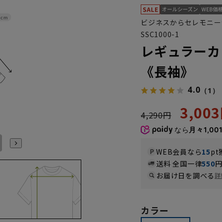
8cm
ビジネスからセレモニー
SSC1000-1
レギュラーカ
《長袖》
4.0
（1）
3,00
4,290円
なら
月々1,00
LL43cm/86cm
LL43cm/88cm
3L45cm/84cm
3L45cm/88cm
4L47cm/84cm
4L47cm/88cm
WEB会員なら
15
pt
送料 全国一律
550
お届け日を調べる
詳
カラー