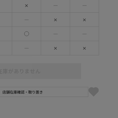
✕
―
―
―
✕
✕
―
―
―
✕
✕
在庫がありません
】