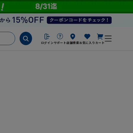
ログイン
サポート
店舗検索
お気に入り
カート