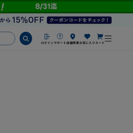
ログイン
サポート
店舗検索
お気に入り
カート