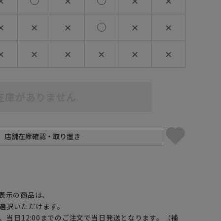
✕
✕
✕
✕
✕
✕
✕
✕
✕
✕
✕
✕
✕
✕
✕
在庫がありません
】
表示の商品は、
選択いただけます。
、当日12:00までのご注文で当日発送となります。（補