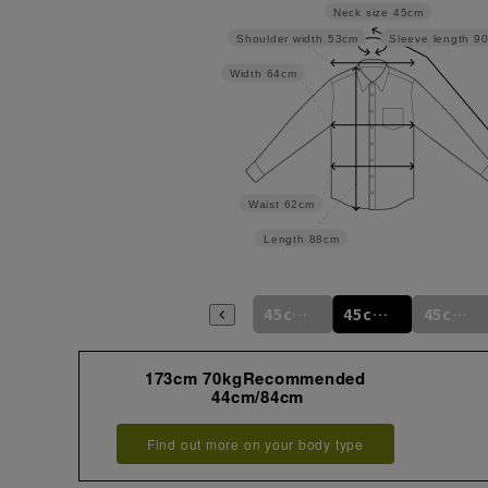
Neck size
45cm
Shoulder width
53cm
Sleeve length
9
Width
64cm
Waist
62cm
Length
88cm
44cm/94cm
45cm/78cm
45cm/82cm
45cm/86cm
45cm/90cm
45cm/92cm
173cm 70kgRecommended
44cm/84cm
Find out more on your body type