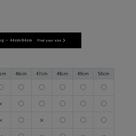
kg
44cm/84cm
Find your size
5cm
46cm
47cm
48cm
49cm
50cm
✕
✕
✕