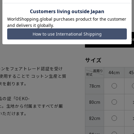
ホワイト
173cm / 70
サイズ
ットンをフェアトレード認証を受け
首周り
44cm
4
裄丈
使用することで コットン生産と貿
来を創ります。
78cm
の証「OEKO-
80cm
ました。生地から付属まですべてが厳
いただけます。
82cm