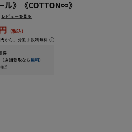
ール》《COTTON∞》
レビューを見る
1円
3円
から。分割手数料無料
獲得
円（店舗受取なら
無料
）
細