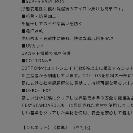
■SUPER EASY IRON
形態安定性に優れ洗濯後のアイロン掛けも簡単です。
■抗菌・防臭加工
部屋干しでのイヤな臭いを防ぐ
■吸汗速乾
高い吸水・速乾性に優れ、快適な着心地を実現
■UVカット
UVカット機能で肌を保護
■COTTON∞®
COTTON∞(コットンエイト)は8%以上に相当するコ
た生産者から調達しています。COTTONを原料の一部に
易における社会課題解決に貢献し、持続可能な明るい未
■OEKO-TEX®
厳しい分析試験にクリアし世界最高水準の安全な繊維製品
TEX®STANDARD100」に認証された素材を使用し
しい基準をクリアした素材を使用、安全を安心して着用
【シルエット】《標準》 (当社比)