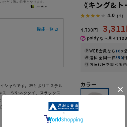
いただく際の目安となります。
《キング&ト
4.0
（1）
3,31
機能一覧
4,730円
なら
月々1,10
WEB会員なら
16
pt
送料 全国一律
550
お届け日を調べる
詳
カラー
ドワイシャツです。綿とポリエステル
はスーツやネクタイ、スラックス
です。『形態安定性』『抗菌・防
着心地を追求しました。