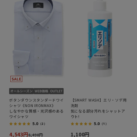
ボタンダウンスタンダードワイ
【SMART WASH】エリ・ソデ用
シャツ《NON IRONMAX》
洗剤
しなやかな質感・光沢感のある
気になる部分汚れをシャットア
ワイシャツ
ウト!
5.0
5.0
（2）
（1）
4,543円
1,100円
6,490円