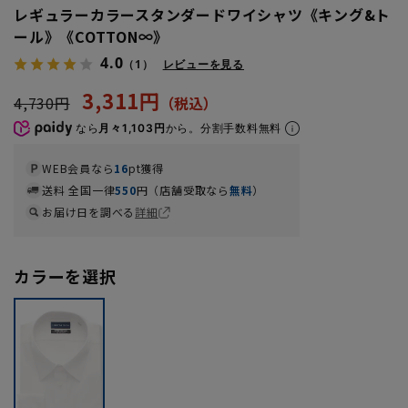
レギュラーカラースタンダードワイシャツ《キング&ト
ール》《COTTON∞》
4.0
（1）
レビューを見る
3,311円
4,730円
なら
月々1,103円
から。分割手数料無料
WEB会員なら
16
pt獲得
送料 全国一律
550
円（店舗受取なら
無料
）
お届け日を調べる
詳細
カラーを選択