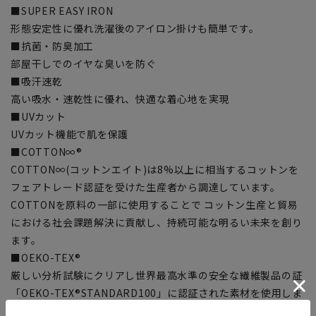
■SUPER EASY IRON
形態安定性に優れ洗濯後のアイロン掛けも簡単です。
■抗菌・防臭加工
部屋干しでのイヤな臭いを防ぐ
■吸汗速乾
高い吸水・速乾性に優れ、快適な着心地を実現
■UVカット
UVカット機能で肌を保護
■COTTON∞®
COTTON∞(コットンエイト)は8%以上に相当するコットンを
フェアトレード認証を受けた生産者から調達しています。
COTTONを原料の一部に使用することで コットン生産と貿易
における社会課題解決に貢献し、持続可能な明るい未来を創り
ます。
■OEKO-TEX®
厳しい分析試験にクリアし世界最高水準の安全な繊維製品の証
「OEKO-TEX®STANDARD100」に認証された素材を使用しま
した。生地から付属まですべてが厳しい基準をクリアした素材