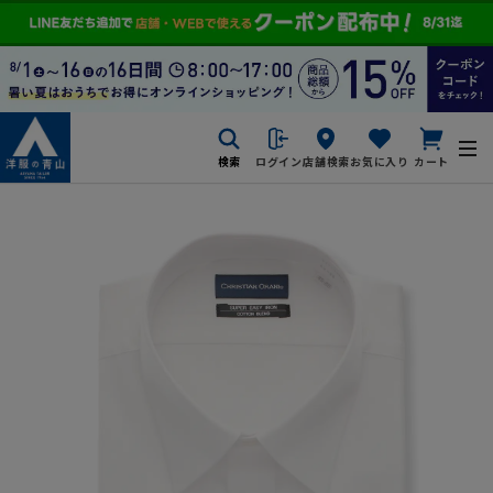
検索
ログイン
店舗検索
お気に入り
カート