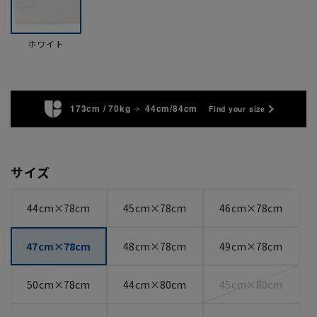
ホワイト
173cm / 70kg
44cm/84cm
Find your size
サイズ
44cm×78cm
45cm×78cm
46cm×78cm
47cm×78cm
48cm×78cm
49cm×78cm
50cm×78cm
44cm×80cm
45cm×80cm