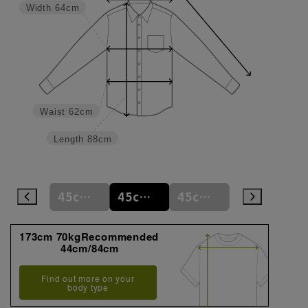
Width
64cm
Waist
62cm
Length
88cm
45cm/82cm
45cm/86cm
45cm/90cm
45cm/92cm
45cm/94cm
173cm 70kgRecommended
44cm/84cm
Find out more on your
body type