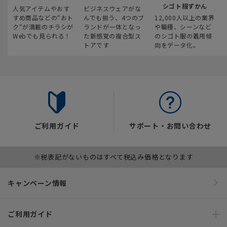
シゴト服ずかん
人気アイテムやおす
ビジネスウェアがな
すめ商品などの“おト
んでも揃う、4つのブ
12,000人以上の業界
ク“が満載のチラシが
ランドが一体となっ
や職種、シーンなど
Webでも見られる！
た新感覚の複合型ス
のシゴト服の着用傾
トアです
向をデータ化。
ご利用ガイド
サポート・お問い合わせ
※税表記がないものはすべて税込み価格となります
キャンペーン情報
ご利用ガイド