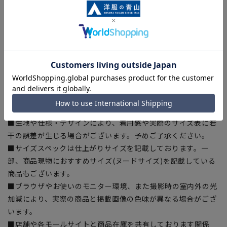
を使用、安全を安心して着用いただけます。
【シルエット】《標準》 (当社比)
【商品に関するご注意】
■商品画像はサンプルのため、色味やサイズ等の仕様に変更が
ある場合がございますので、予めご了承ください。
■ゆとり感には個人差があります。サイズ表を確認の上、ご購
入の目安としてご利用ください。
■生地や仕様・デザインにより、着用感や実際のサイズ表に若
干の誤差が生じる場合がございます。予めご了承ください。
■サイズスペックは仕上がりサイズを記載しております。一
部、商品現物におすすめサイズ(ヌードサイズ)を記載している
商品もございます。
■ブラウザやお使いのモニター環境、また撮影時の室内外の光
加減により、実際の商品と掲載画像の色味が異なる場合がござ
います。
■店舗や各モールサイトと商品在庫を共有しております関係