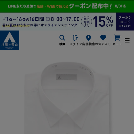
検索
ログイン
店舗検索
お気に入り
カート