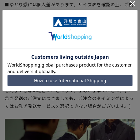
■ゆとり感には個人差があります。サイズ表を確認の上、ご購
入の目安としてご利用ください。
【商品に関するご注意】
■ブラウザやお使いのモニター環境、室内外等の撮影時の環境
下での光加減により、実際の商品と掲載画像の色味が異なる場
合がございます。
■生地や仕様・デザインにより、着用感や実際のサイズ表に若
干の誤差が生じる場合がございます。予めご了承ください。
■店舗や各モールサイトと商品在庫を共有しております関係
上、ご注文いただいたタイミングにより欠品が発生し、ご注文
を完了できない場合がございます。予めご了承ください。(お
急ぎ発送のご注文につきましても、ご注文のタイミングによっ
てはお急ぎ発送サービスを選択できない場合がございます。)