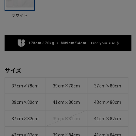
ホワイト
173cm / 70kg
M39cm/84cm
Find your size
サイズ
37cm×78cm
39cm×78cm
37cm×80cm
39cm×80cm
41cm×80cm
43cm×80cm
37cm×82cm
39cm×82cm
41cm×82cm
43cm×82cm
39cm×84cm
41cm×84cm