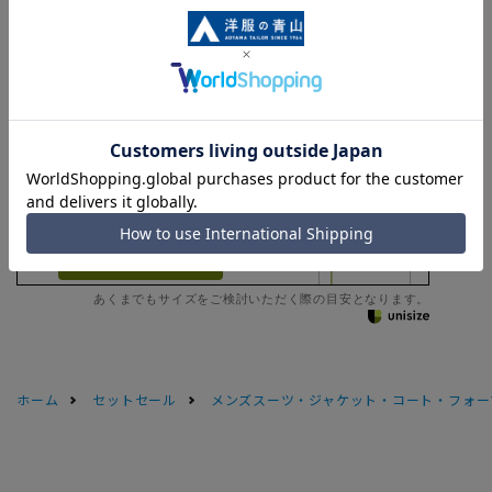
Length
77cm
AB4
AB5
AB6
AB7
AB8
AB9
BE2
Check the recommended
size
Try this item on
あくまでもサイズをご検討いただく際の目安となります。
ホーム
セットセール
メンズスーツ・ジャケット・コート・フォーマル