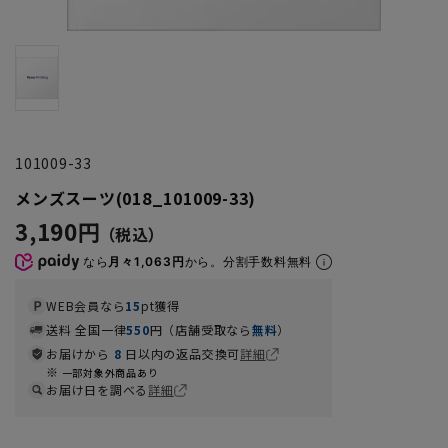
101009-33
メンズスーツ(018_101009-33)
3,190円
なら
月々1,063円
から。分割手数料無料
WEB会員なら
15
pt獲得
送料 全国一律
550
円（店舗受取なら
無料
）
お届けから
8
日以内の返品交換可
詳細
一部対象外商品あり
お届け日を調べる
詳細