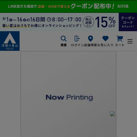
検索
ログイン
店舗検索
お気に入り
カート