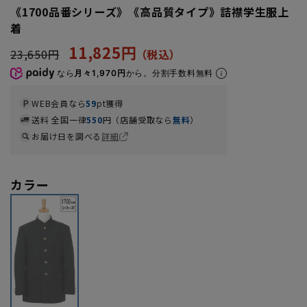
《1700品番シリーズ》《高品質タイプ》詰襟学生服上
着
11,825円
23,650円
なら
月々1,970円
から。分割手数料無料
WEB会員なら
59
pt獲得
送料 全国一律
550
円（店舗受取なら
無料
）
お届け日を調べる
詳細
カラー