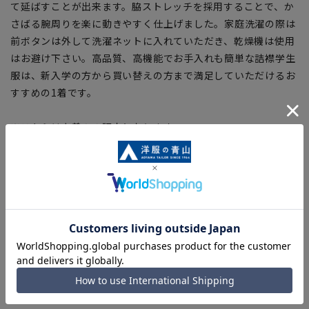
て延ばすことが出来ます。脇ストレッチを採用することで、か
さばる腕周りを楽に動きやすく仕上げました。家庭洗濯の際は
前ボタンは外して洗濯ネットに入れていただき、乾燥機は使用
はお避け下さい。高品質、高機能でお手入れも簡単な詰襟学生
服は、新入学の方から買い替えの方まで満足していただけるお
すすめの1着です。
※こちらは上着のみ販売となります。
商品名に記載する【高品質タイプ】同士で組み合わせていただ
くと上下にて着用いただけます。
以下の商品とあわせていただくことで上下にて着用いただけま
す。
■学生ズボン
商品番号:
1700P
商品番号:
1700SP
(スポーツマンタイプ)
※関連商品は在庫切れの場合がございます。