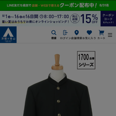
検索
ログイン
店舗検索
お気に入り
カート