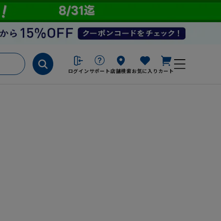
ログイン
サポート
店舗検索
お気に入り
カート