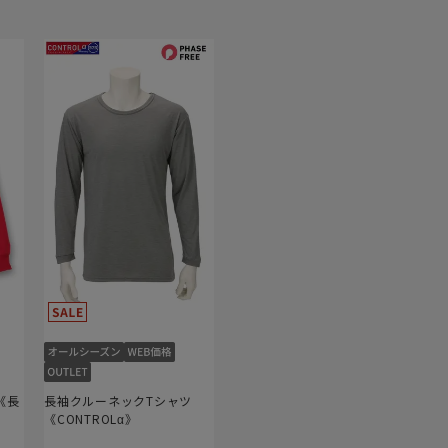
《長
長袖クルーネックTシャツ
《CONTROLα》