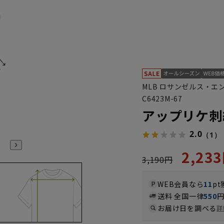
MLB ロサンゼルス・エ
C6423M-67
アップリケ刺
2.0
（1）
2,23
3,190円
WEB会員なら
11
pt
送料 全国一律
550
お届け日を調べる
詳