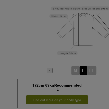
Sleeve length
59cm
Shoulder width
51cm
Width
58cm
Length
70cm
M
L
LL
172cm 69kgRecommended
L
Find out more on your body type