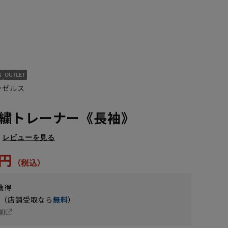
ンゼルス
繍トレーナー《長袖》
レビューを見る
3円
獲得
円（店舗受取なら
無料
）
細