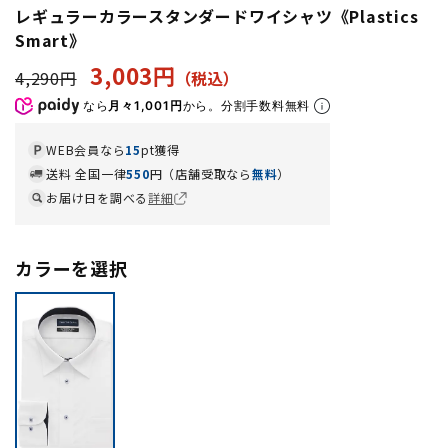
レギュラーカラースタンダードワイシャツ《Plastics
Smart》
3,003円
4,290円
なら
月々1,001円
から。分割手数料無料
WEB会員なら
15
pt獲得
送料 全国一律
550
円（店舗受取なら
無料
）
お届け日を調べる
詳細
カラーを選択