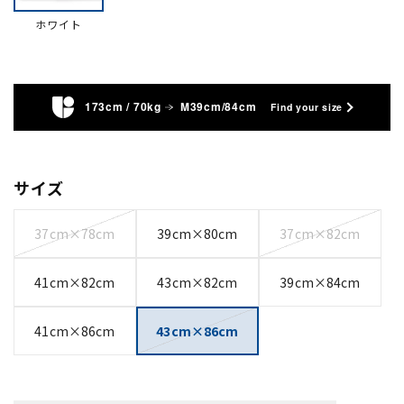
ホワイト
173cm / 70kg
M39cm/84cm
Find your size
サイズ
37cm×78cm
39cm×80cm
37cm×82cm
41cm×82cm
43cm×82cm
39cm×84cm
41cm×86cm
43cm×86cm