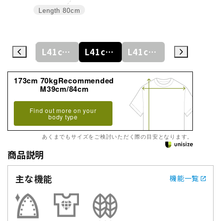
Length
80cm
L41cm/78cm
L41cm/80cm
L41cm/82cm
L41cm/84cm
L41cm/86cm
173cm 70kgRecommended
M39cm/84cm
Find out more on your
body type
あくまでもサイズをご検討いただく際の目安となります。
商品説明
主な機能
機能一覧