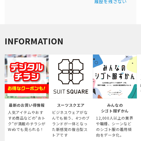
履歴を残さない
INFORMATION
最新のお買い得情報
スーツスクエア
みんなの
シゴト服ずかん
人気アイテムやおす
ビジネスウェアがな
すめ商品などの“おト
んでも揃う、4つのブ
12,000人以上の業界
ク“が満載のチラシが
ランドが一体となっ
や職種、シーンなど
Webでも見られる！
た新感覚の複合型ス
のシゴト服の着用傾
トアです
向をデータ化。