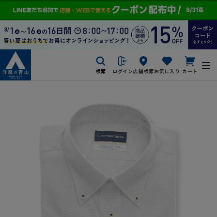
検索
ログイン
店舗検索
お気に入り
カート