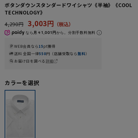
ボタンダウンスタンダードワイシャツ《半袖》《COOL
TECHNOLOGY》
3,003円
4,290円
なら
月々1,001円
から。分割手数料無料
WEB会員なら
15
pt獲得
送料 全国一律
550
円（店舗受取なら
無料
）
お届け日を調べる
詳細
カラーを選択