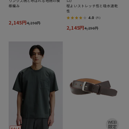
リンクス柄と呼ばれる地柄の模
ロ》
様編み
程よいストレッチ性と吸水速乾
性
4.0
（1）
2,145円
4,290円
2,145円
4,290円