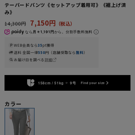
テーパードパンツ《セットアップ着用可》《裾上げ済
み》
7,150円
14,300円
なら
月々1,191円
から。分割手数料無料
WEB会員なら
35
pt獲得
送料 全国一律
550
円（店舗受取なら
無料
）
お届け日を調べる
詳細
158cm / 51kg
9号
Find your size
カラー