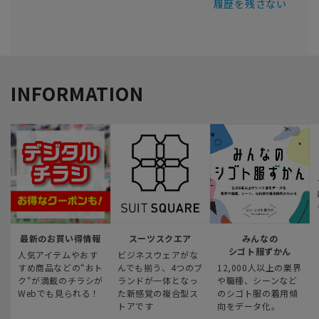
履歴を残さない
INFORMATION
最新のお買い得情報
スーツスクエア
みんなの
シゴト服ずかん
人気アイテムやおす
ビジネスウェアがな
すめ商品などの“おト
んでも揃う、4つのブ
12,000人以上の業界
ク“が満載のチラシが
ランドが一体となっ
や職種、シーンなど
Webでも見られる！
た新感覚の複合型ス
のシゴト服の着用傾
トアです
向をデータ化。