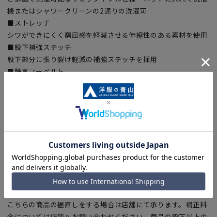
機またはシャワークリーンの2通りの洗濯可
■ストレッチ
シワができにくく窮屈感を軽減させる伸縮性のある素材を使用
■股下補強ステッチ
股下部分に張り裂け軽減の補強ステッチを採用
■腰裏マーベルト
トップスをインした時にトップスの裾のはみ出しを防ぐ
■Plastics Smart
この商品はリサイクル原料を使用し、プラスチック・スマート
に賛同しています。
■ECOBLUE®(100%リサイクルポリエステル)
『ECOBLUE』はマテリアルリサイクルにより、ペットボトル
を繊維へと再生しています。当製品は裏地の糸の一部に
『ECOBLUE』を使用しています。
【お直しについて】
こちらの商品の裾直しをする場合は店舗にて承ります。補正料
金については店舗へお問い合わせください。商品の股下以上の