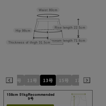
Waist
80cm
Rise length
22.5cm
Hip
98cm
Inseam length
71.6cm
Thickness of thigh
31.5cm
7号
9号
11号
13号
15号
17号
19号
158cm 51kgRecommended
9号