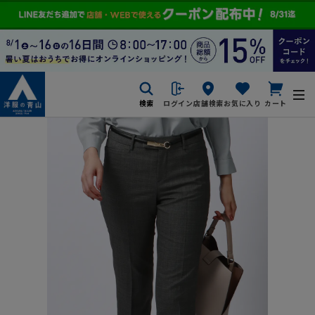
検索
ログイン
店舗検索
お気に入り
カート