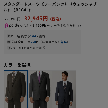
スタンダードスーツ《ツーパンツ》《ウォッシャブ
ル》《REGAL》
32,945円
65,890円
なら
月々5,490円
から。分割手数料無料
WEB会員なら
164
pt獲得
送料 全国一律
550
円（店舗受取なら
無料
）
お届け日を調べる
詳細
カラーを選択