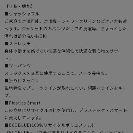
【仕様・機能】
■ウォッシャブル
ご家庭で洗濯可能、洗濯機・シャワークリーンなど洗い方も選
べます。ジャケットのみパンツだけでの洗濯等、ちょっとした
汚れは部分洗いもOK。
■ストレッチ
身体の動きを妨げない快適な伸縮性で快適な着心地をサポー
ト。
■ツーパンツ
スラックスを交互に使用することで、スーツ長持ち。
■折り目スッキリ
生地特性でプリーツラインが取れにくい、綺麗なラインをキー
プ。
■Plastics Smart
この商品はリサイクル原料を使用し、プラスチック・スマート
に賛同しています。
■ECOBLUE(100%リサイクルポリエステル)
『ECOBLUE』はマテリアルリサイクルにより、ペットボトル