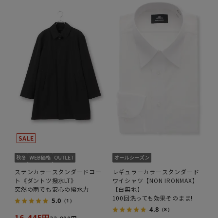
ステンカラースタンダードコー
レギュラーカラースタンダード
ト《ダントツ撥水LT》
ワイシャツ【NON IRONMAX】
突然の雨でも安心の撥水力
【白無地】
100回洗っても効果そのまま!
5.0
（1）
4.8
（8）
16,445円