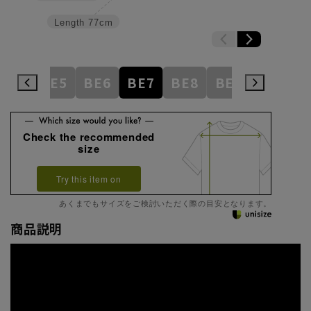
Length
77cm
BE4
BE5
BE6
BE7
BE8
BE9
BE10
Check the recommended
size
Try this item on
あくまでもサイズをご検討いただく際の目安となります。
商品説明