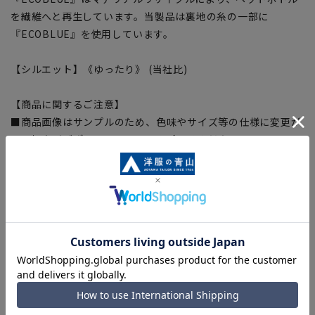
を繊維へと再生しています。当製品は裏地の糸の一部に
『ECOBLUE』を使用しています。
【シルエット】《ゆったり》 (当社比)
【商品に関するご注意】
■商品画像はサンプルのため、色味やサイズ等の仕様に変更が
ある場合がございますので、予めご了承ください。
■ゆとり感には個人差があります。サイズ表を確認の上、ご購
入の目安としてご利用ください。
■生地や仕様・デザインにより、着用感や実際のサイズ表に若
干の誤差が生じる場合がございます。予めご了承ください。
■サイズスペックは仕上がりサイズを記載しております。一
部、商品現物におすすめサイズ(ヌードサイズ)を記載している
商品もございます。
■ブラウザやお使いのモニター環境、また撮影時の室内外の光
加減により、実際の商品と掲載画像の色味が異なる場合がござ
います。