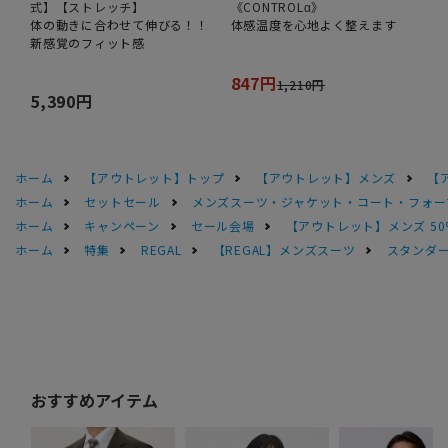
式】【ストレッチ】
《CONTROLα》
体の動きに合わせて伸びる！！
体感温度を心地よく整えます
新感覚のフィット感
847円
1,210円
5,390円
ホーム
【アウトレット】トップ
【アウトレット】メンズ
【
ホーム
セットセール
メンズスーツ・ジャケット・コート・フォーマル
ホーム
キャンペーン
セール会場
【アウトレット】メンズ 50
ホーム
特集
REGAL
【REGAL】メンズスーツ
スタンダー