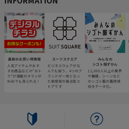
INFORMATION
最新のお買い得情報
スーツスクエア
みんなの
シゴト服ずかん
人気アイテムやおす
ビジネスウェアがな
すめ商品などの“おト
んでも揃う、4つのブ
12,000人以上の業界
ク“が満載のチラシが
ランドが一体となっ
や職種、シーンなど
Webでも見られる！
た新感覚の複合型ス
のシゴト服の着用傾
トアです
向をデータ化。