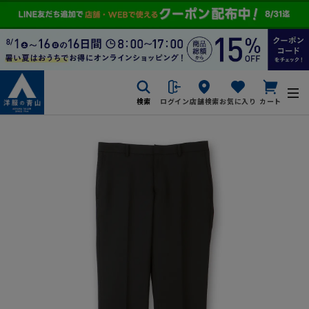
検索
ログイン
店舗検索
お気に入り
カート