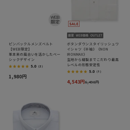
ピンバックルメンズベルト
ボタンダウンスタイリッシュワ
【WEB限定】
イシャツ《半袖》《NON
革本来の風合いを活かしたベー
IRONMAX》
シックデザイン
生地から縫製までこだわり最高
レベルの形態安定性
5.0
（2）
5.0
（1）
1,980円
4,543円
6,490円