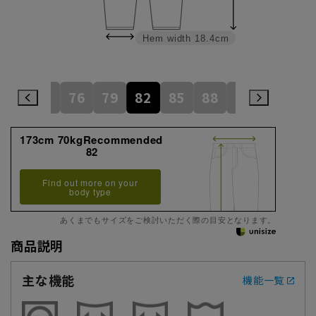
Hem width
18.4cm
73
76
79
82
85
88
91
94
173cm 70kgRecommended
82
Find out more on your
body type
あくまでもサイズをご検討いただく際の目安となります。
商品説明
主な機能
機能一覧