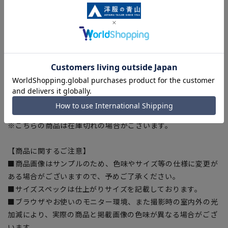
[91] ウエスト:93cm 渡り幅:35cm 裾幅:19.6cm 股上:23cm 股
下:91cm
[94] ウエスト:96cm 渡り幅:35.8cm 裾幅:20cm 股上:23.5cm
股下:91cm
■こちらの商品はご購入時またはご購入後の裾上げが必要な商
品となります。裾上げテープは当サイトでご購入いただけま
す。
裾上げテープ:
SUSOTAPE010
※こちらの商品は在庫切れの場合がございます。
【商品に関するご注意】
■商品画像はサンプルのため、色味やサイズ等の仕様に変更が
ある場合がございますので、予めご了承ください。
■サイズスペックは仕上がりサイズを記載しております。
■ブラウザやお使いのモニター環境、また撮影時の室内外の光
加減により、実際の商品と掲載画像の色味が異なる場合がござ
います。